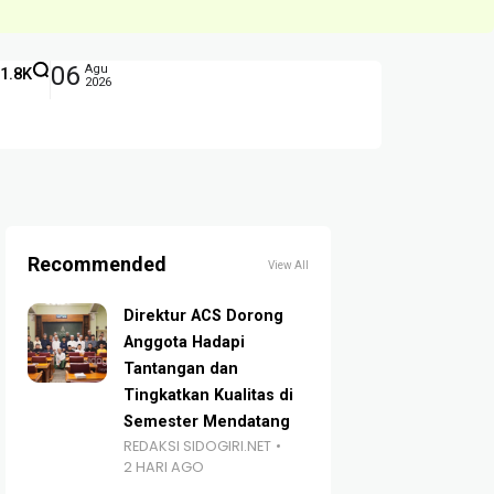
06
Agu
1.8K
2026
Recommended
View All
Direktur ACS Dorong
Anggota Hadapi
Tantangan dan
Tingkatkan Kualitas di
Semester Mendatang
REDAKSI SIDOGIRI.NET
2 HARI AGO