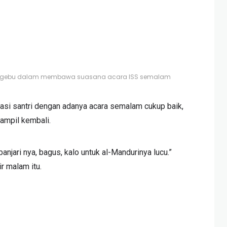
u-gebu dalam membawa suasana acara ISS semalam
iasi santri dengan adanya acara semalam cukup baik,
tampil kembali.
anjari nya, bagus, kalo untuk al-Mandurinya lucu.”
r malam itu.