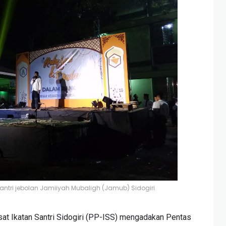
antri jebolan Jamiiyah Mubaligh (Jamub) Sidogiri
at Ikatan Santri Sidogiri (PP-ISS) mengadakan Pentas