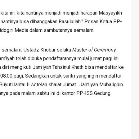
ita ini, kita nantinya menjadi menjadi harapan Masyayikh
nantinya bisa dibanggakan Rasulullah.” Pesan Ketua PP-
 Sidogiri Media dalam sambutannya semalam.
ri semalam, Ustadz Khobar selaku
Master of Ceremon
y
’iyah telah dibuka pendaftarannya mulai jumat pagi ini.
n diri mengikuti Jam’iyah Tahsinul Khath bisa mendaftar ke
l 08.00 pagi. Sedangkan untuk santri yang ingin mendaftar
uyuti lantai II setelah shalat Jumat. Jam’iyah Mubalighin
annya pada malam sabtu ini di kantor PP-ISS Gedung