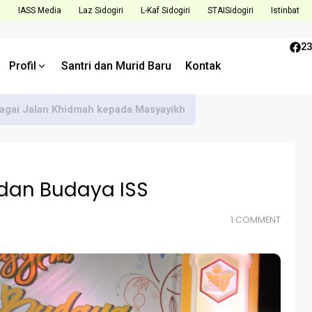
i
IASS Media
Laz Sidogiri
L-Kaf Sidogiri
STAISidogiri
Istinbat
23
Profil
Santri dan Murid Baru
Kontak
bagai Jalan Khidmah kepada Masyayikh
dan Budaya ISS
1 COMMENT