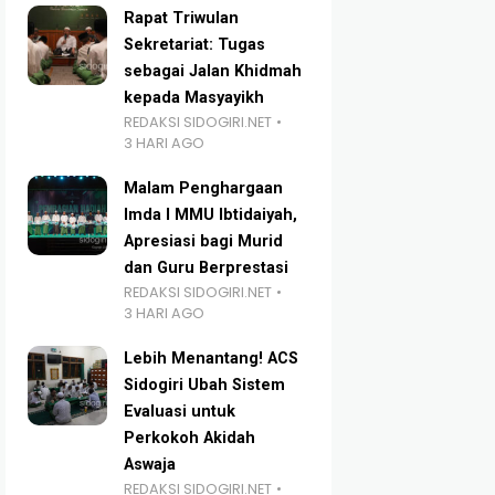
Rapat Triwulan
Sekretariat: Tugas
sebagai Jalan Khidmah
kepada Masyayikh
REDAKSI SIDOGIRI.NET
3 HARI AGO
Malam Penghargaan
Imda I MMU Ibtidaiyah,
Apresiasi bagi Murid
dan Guru Berprestasi
REDAKSI SIDOGIRI.NET
3 HARI AGO
Lebih Menantang! ACS
Sidogiri Ubah Sistem
Evaluasi untuk
Perkokoh Akidah
Aswaja
REDAKSI SIDOGIRI.NET