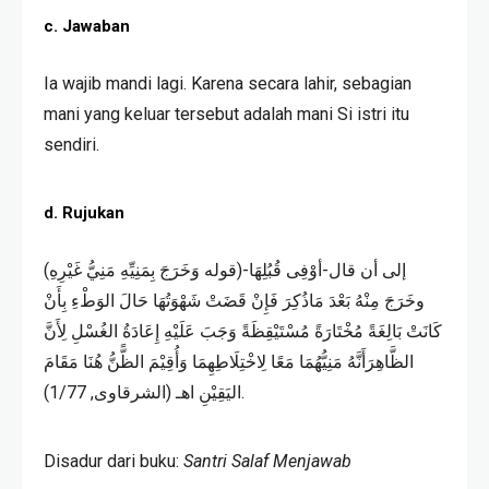
c. Jawaban
Ia wajib mandi lagi. Karena secara lahir, sebagian
mani yang keluar tersebut adalah mani Si istri itu
sendiri.
d. Rujukan
(قوله وَخَرَجَ بِمَنِيِّهِ مَنِيُّ غَيْرِهِ)-إلى أن قال-أوْفِى قُبُلِهَا
وخَرَجَ مِنْهُ بَعْدَ مَاذُكِرَ فَإِنْ قَضَتْ شَهْوَتُهَا حَالَ الوَطْءِ بِأَنْ
كَانَتْ بَالِغَةً مُخْتَارَةً مُسْتَيْقِظَةً وَجَبَ عَلَيْهِ إِعَادَةُ الغُسْلِ لِأَنَّ
الظَّاهِرَأَنَّهُ مَنِيُّهُمَا مَعًا لِاخْتِلَاطِهِمَا وَأُقِيْمَ الظًّنُّ هُنَا مَقَامَ
اليَقِيْنِ اهـ (الشرقاوى, 1/77).
Disadur dari buku:
Santri Salaf Menjawab