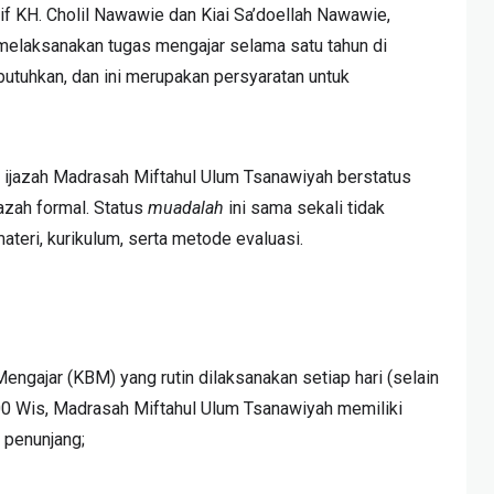
tif KH. Cholil Nawawie dan Kiai Sa’doellah Nawawie,
melaksanakan tugas mengajar selama satu tahun di
tuhkan, dan ini merupakan persyaratan untuk
 ijazah Madrasah Miftahul Ulum Tsanawiyah berstatus
azah formal. Status
muadalah
ini sama sekali tidak
teri, kurikulum, serta metode evaluasi.
jar (KBM) yang rutin dilaksanakan setiap hari (selain
:00 Wis, Madrasah Miftahul Ulum Tsanawiyah memiliki
 penunjang;