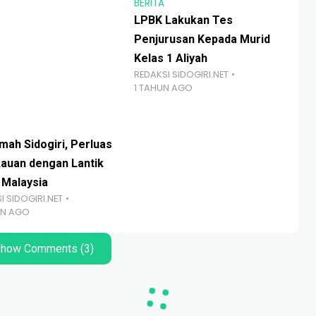
BERITA
LPBK Lakukan Tes
Penjurusan Kepada Murid
Kelas 1 Aliyah
REDAKSI SIDOGIRI.NET
1 TAHUN AGO
BER
mah Sidogiri, Perluas
Ma
auan dengan Lantik
Mu
 Malaysia
Ibt
I SIDOGIRI.NET
RED
UN AGO
2 
how Comments (3)