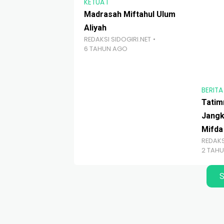
KETUA I
Madrasah Miftahul Ulum
Aliyah
REDAKSI SIDOGIRI.NET
6 TAHUN AGO
BERITA
Tatim
Jangk
Mifda
REDAKS
2 TAH
S