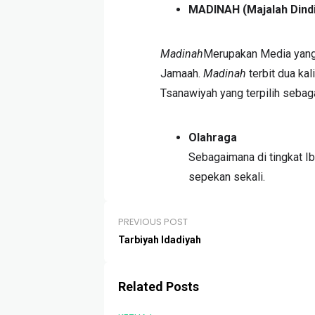
MADINAH (Majalah Dind
Madinah
Merupakan Media yang
Jamaah.
Madinah
terbit dua kal
Tsanawiyah yang terpilih sebag
Olahraga
Sebagaimana di tingkat Ib
sepekan sekali.
PREVIOUS POST
Tarbiyah Idadiyah
Related Posts