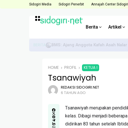
Sidogiri Media
Sidogiri Penerbit
Annajah Center Sidogir
Berita
Artikel
BERITA
Direktur ACS Dorong Anggota Hadapi 
HOME
PROFIL
KETUA I
Tsanawiyah
REDAKSI SIDOGIRI.NET
6 TAHUN AGO
Tsanawiyah merupakan pendidikan
kelas. Dibagi menjadi beberapa
didirikan 83 tahun setelah Ibtid