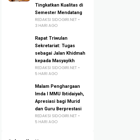
Tingkatkan Kualitas di
Semester Mendatang
REDAKSI SIDOGIRI.NET
3 HARI AGO
Rapat Triwulan
Sekretariat: Tugas
sebagai Jalan Khidmah
kepada Masyayikh
REDAKSI SIDOGIRI.NET
5 HARI AGO
Malam Penghargaan
Imda I MMU Ibtidaiyah,
Apresiasi bagi Murid
dan Guru Berprestasi
REDAKSI SIDOGIRI.NET
5 HARI AGO