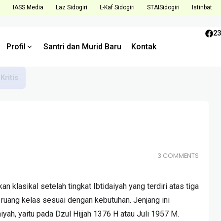
i
IASS Media
Laz Sidogiri
L-Kaf Sidogiri
STAISidogiri
Istinbat
23
Profil
Santri dan Murid Baru
Kontak
Tantangan dan Tingkatkan Kualitas di Semester Mendatang
3 COMMENTS
 klasikal setelah tingkat Ibtidaiyah yang terdiri atas tiga
 ruang kelas sesuai dengan kebutuhan. Jenjang ini
aiyah, yaitu pada Dzul Hijjah 1376 H atau Juli 1957 M.