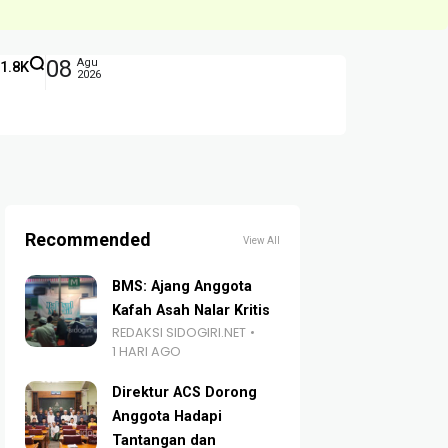
08
Agu
1.8K
2026
Recommended
View All
BMS: Ajang Anggota
Kafah Asah Nalar Kritis
REDAKSI SIDOGIRI.NET
1 HARI AGO
Direktur ACS Dorong
Anggota Hadapi
Tantangan dan