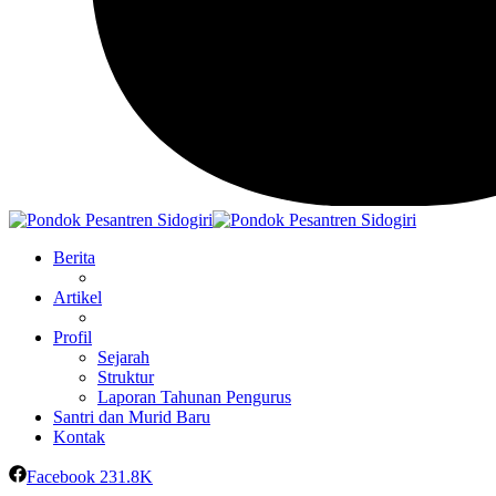
Berita
Artikel
Profil
Sejarah
Struktur
Laporan Tahunan Pengurus
Santri dan Murid Baru
Kontak
Facebook
231.8K