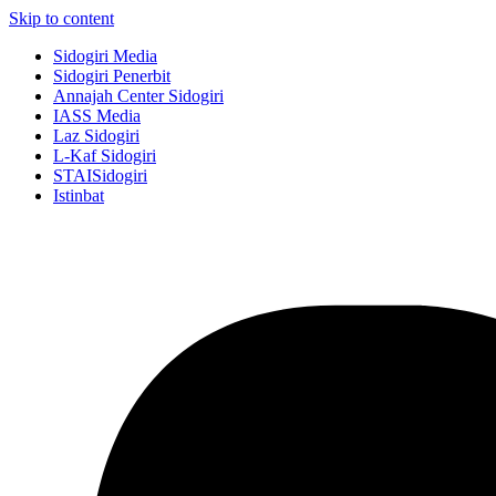
Skip to content
Sidogiri Media
Sidogiri Penerbit
Annajah Center Sidogiri
IASS Media
Laz Sidogiri
L-Kaf Sidogiri
STAISidogiri
Istinbat