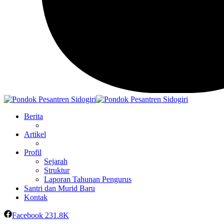
Berita
Artikel
Profil
Sejarah
Struktur
Laporan Tahunan Pengurus
Santri dan Murid Baru
Kontak
Facebook
231.8K