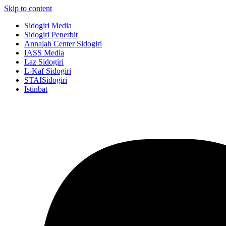
Skip to content
Sidogiri Media
Sidogiri Penerbit
Annajah Center Sidogiri
IASS Media
Laz Sidogiri
L-Kaf Sidogiri
STAISidogiri
Istinbat