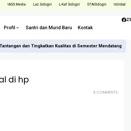
i
IASS Media
Laz Sidogiri
L-Kaf Sidogiri
STAISidogiri
Istinbat
23
Profil
Santri dan Murid Baru
Kontak
Tantangan dan Tingkatkan Kualitas di Semester Mendatang
al di hp
8 COMMENTS