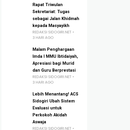
Rapat Triwulan
Sekretariat: Tugas
sebagai Jalan Khidmah
kepada Masyayikh
REDAKSI SIDOGIRI.NET
3 HARI AGO
Malam Penghargaan
Imda I MMU Ibtidaiyah,
Apresiasi bagi Murid
dan Guru Berprestasi
REDAKSI SIDOGIRI.NET
3 HARI AGO
Lebih Menantang! ACS
Sidogiri Ubah Sistem
Evaluasi untuk
Perkokoh Akidah
Aswaja
REDAKSI SIDOGIRI.NET