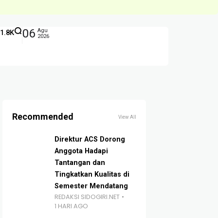
06
Agu
1.8K
2026
Recommended
View All
Direktur ACS Dorong
Anggota Hadapi
Tantangan dan
Tingkatkan Kualitas di
Semester Mendatang
REDAKSI SIDOGIRI.NET
1 HARI AGO