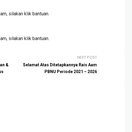
ham, silakan klik bantuan.
ham, silakan klik bantuan.
NEXT POST
han &
Selamat Atas Ditetapkannya Rais Aam
us
PBNU Periode 2021 – 2026