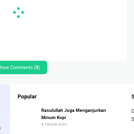
how Comments (8)
Popular
S
Rasulullah Juga Menganjurkan
D
Minum Kopi
S
9 TAHUN AGO
n