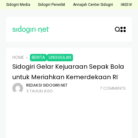
Sidogiri Media
Sidogiri Penerbit
Annajah Center Sidogiri
IASS Medi
HOME
BERITA
UNGGULAN
Sidogiri Gelar Kejuaraan Sepak Bola
untuk Meriahkan Kemerdekaan RI
REDAKSI SIDOGIRI.NET
7 COMMENTS
3 TAHUN AGO