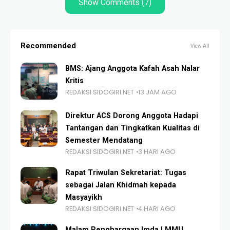
Show Comments (7)
Recommended
View All
BMS: Ajang Anggota Kafah Asah Nalar
Kritis
REDAKSI SIDOGIRI.NET
13 JAM AGO
Direktur ACS Dorong Anggota Hadapi
Tantangan dan Tingkatkan Kualitas di
Semester Mendatang
REDAKSI SIDOGIRI.NET
3 HARI AGO
Rapat Triwulan Sekretariat: Tugas
sebagai Jalan Khidmah kepada
Masyayikh
REDAKSI SIDOGIRI.NET
4 HARI AGO
Malam Penghargaan Imda I MMU