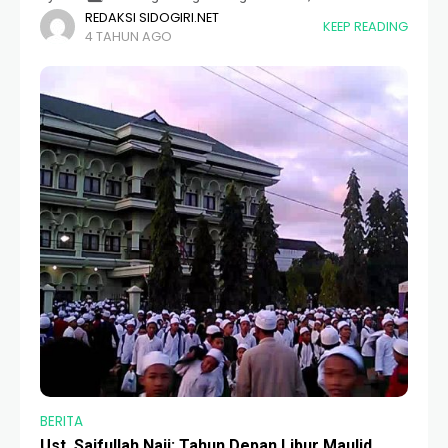
REDAKSI SIDOGIRI.NET
di pesantren. Dan dilarang merokok di dalam ruangan
KEEP READING
4 TAHUN AGO
🚭. 3️⃣ Wali santri mendatangi stand registrasi;
BERITA
Ust. Saifullah Naji; Tahun Depan Libur Maulid