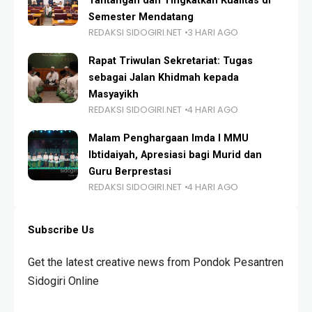
Tantangan dan Tingkatkan Kualitas di
Semester Mendatang
REDAKSI SIDOGIRI.NET
3 HARI AGO
Rapat Triwulan Sekretariat: Tugas
sebagai Jalan Khidmah kepada
Masyayikh
REDAKSI SIDOGIRI.NET
4 HARI AGO
Malam Penghargaan Imda I MMU
Ibtidaiyah, Apresiasi bagi Murid dan
Guru Berprestasi
REDAKSI SIDOGIRI.NET
4 HARI AGO
Subscribe Us
Get the latest creative news from Pondok Pesantren
Sidogiri Online