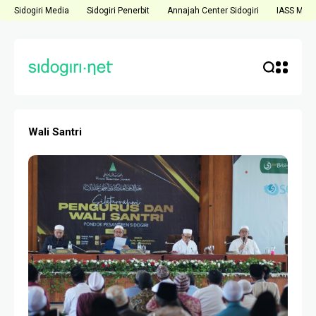
Sidogiri Media
Sidogiri Penerbit
Annajah Center Sidogiri
IASS Medi
Wali Santri