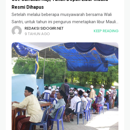
Resmi Dihapus
Setelah melalui beberapa musyawarah bersama Wali
Santri, untuk tahun ini pengurus menetapkan libur Maulid
REDAKSI SIDOGIRI.NET
untuk tahun depan resmi dihapus. Hal ini merupakan
KEEP READING
9 TAHUN AGO
keputusan yang diresmikan oleh Majelis Keluarga saat
rapat