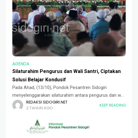
AGENDA
Silaturahim Pengurus dan Wali Santri, Ciptakan
Solusi Belajar Kondusif
Pada Ahad, (13/10), Pondok Pesantren Sidogiri
menyelenggarakan silaturahim antara pengurus dan wali
REDAKSI SIDOGIRI.NET
santri (SPWS). Silaturahim kali ini, bersama wali santri
KEEP READING
2 TAHUN AGO
dari wilayah Sidoarjo, Jombang, dan Mojokerto. Acara
berlangsung di Sidogiri