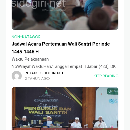
NON-KATAGORI
Jadwal Acara Pertemuan Wali Santri Periode
1445-1446 H
Waktu Pelaksanaan
NoWilayahWaktuHari/TanggalTempat 1Jabar (423), DKI
REDAKSI SIDOGIRI.NET
Jakarta (231) & Banten (114)09.00 s.d. 14.30 WibAhad,
KEEP READING
2 TAHUN AGO
03 Rabiuts Tsani 1446 H | 06 Oktober 2024 M. DKS
Bekasi 2Sidoarjo (214), Mojokerto (60), Gresik (49) &