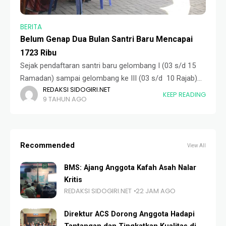
BERITA
Belum Genap Dua Bulan Santri Baru Mencapai
1723 Ribu
Sejak pendaftaran santri baru gelombang I (03 s/d 15
Ramadan) sampai gelombang ke III (03 s/d 10 Rajab)
REDAKSI SIDOGIRI.NET
dibuka, Wali Santri berdatangan ke Pondok Pesantren
KEEP READING
9 TAHUN AGO
Sidogiri guna memondokkan putranya. Antusiasme
Recommended
View All
BMS: Ajang Anggota Kafah Asah Nalar
Kritis
REDAKSI SIDOGIRI.NET
22 JAM AGO
Direktur ACS Dorong Anggota Hadapi