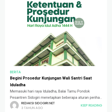
BERITA
Begini Prosedur Kunjungan Wali Santri Saat
Iduladha
Memasuki hari raya Iduladha, Balai Tamu Pondok
Pesantren Sidogiri menetapkan beberapa aturan perihal
REDAKSI SIDOGIRI.NET
kunjungan wali santri. Para wali santri yang bermaksud
KEEP READING
3 TAHUN AGO
mengunjungi putranya diarahkan untuk mendaftarkan