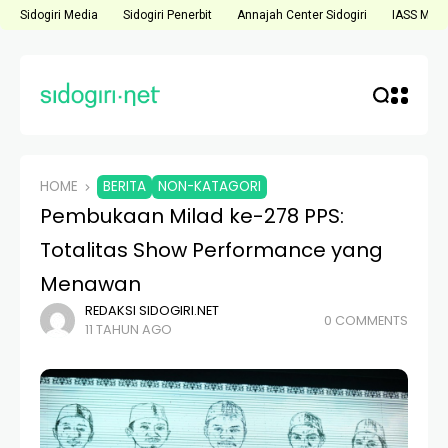
Sidogiri Media
Sidogiri Penerbit
Annajah Center Sidogiri
IASS Medi
HOME
BERITA
NON-KATAGORI
Pembukaan Milad ke-278 PPS:
Totalitas Show Performance yang
Menawan
REDAKSI SIDOGIRI.NET
0 COMMENTS
11 TAHUN AGO