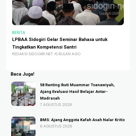
BERITA
BE
LPBAA Sidogiri Gelar Seminar Bahasa untuk
Li
Tingkatkan Kompetensi Santri
Sa
REDAKSI SIDOGIRI.NET
5 BULAN AGO
RE
Baca Juga!
58 Ranting Ikuti Muammar Tsanawiyah,
Ajang Evaluasi Hasil Belajar Antar-
Madrasah
7 AGUSTUS 2026
BMS: Ajang Anggota Kafah Asah Nalar Kritis
6 AGUSTUS 2026