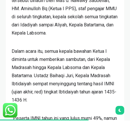
tersebut dihadiri oleh Mas d. Nawawy Sadoellah,
HM. Aminulloh Bq (Ketua I PPS), staf pengajar MMU
di seluruh tingkatan, kepala sekolah semua tingkatan
dari Idadiyah sampai Aliyah, Kepala Batartama, dan
Kepala Labsoma.
Dalam acara itu, semua kepala bawahan Ketua I
diminta untuk memberikan sambutan, dari Kepala
Madrasah hingga Kepala Labsoma dan Kepala
Batartama. Ustadz Baihaqi Juri, Kepala Madrasah
Ibtidaiyah sempat menyinggung tentang hasil IMNI
(ujian akhir, red) tingkat Ibtidaiyah tahun ajaran 1435-
1436 H.
“Peserta IMNI tahun ini yang lulus murni 49%, namun
alhamdulillah
hanya ada 24 anak yang tidak lulus