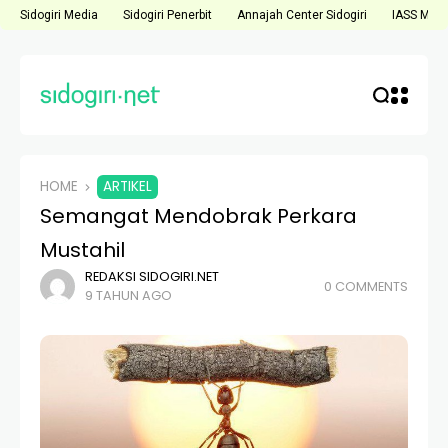
Sidogiri Media
Sidogiri Penerbit
Annajah Center Sidogiri
IASS Medi
HOME
ARTIKEL
Semangat Mendobrak Perkara
Mustahil
REDAKSI SIDOGIRI.NET
0 COMMENTS
9 TAHUN AGO