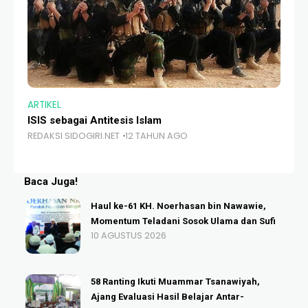
ARTIKEL
AR
ISIS sebagai Antitesis Islam
Ni
REDAKSI SIDOGIRI.NET
12 TAHUN AGO
RE
Baca Juga!
Haul ke-61 KH. Noerhasan bin Nawawie,
Momentum Teladani Sosok Ulama dan Sufi
10 AGUSTUS 2026
58 Ranting Ikuti Muammar Tsanawiyah,
Ajang Evaluasi Hasil Belajar Antar-