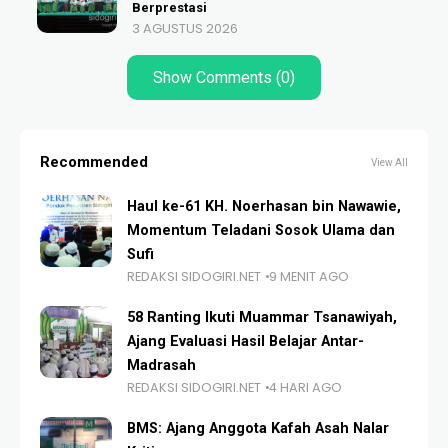
Berprestasi
3 AGUSTUS 2026
Show Comments (0)
Recommended
View All
Haul ke-61 KH. Noerhasan bin Nawawie,
Momentum Teladani Sosok Ulama dan
Sufi
REDAKSI SIDOGIRI.NET
9 MENIT AGO
58 Ranting Ikuti Muammar Tsanawiyah,
Ajang Evaluasi Hasil Belajar Antar-
Madrasah
REDAKSI SIDOGIRI.NET
4 HARI AGO
BMS: Ajang Anggota Kafah Asah Nalar