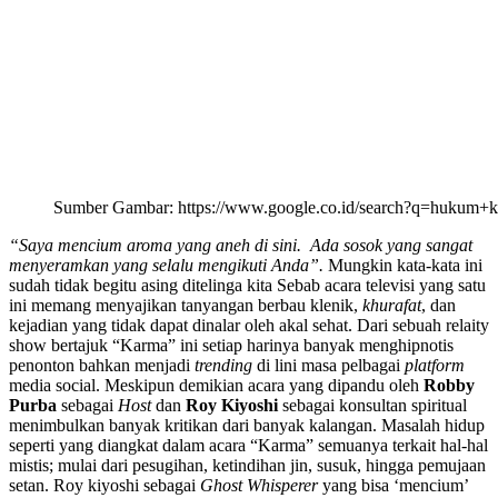
Sumber Gambar: https://www.google.co.id/search?q=hukum+
“Saya mencium aroma yang aneh di sini. Ada sosok yang sangat
menyeramkan yang selalu mengikuti Anda”.
Mungkin kata-kata ini
sudah tidak begitu asing ditelinga kita Sebab acara televisi yang satu
ini memang menyajikan tanyangan berbau klenik,
khurafat
, dan
kejadian yang tidak dapat dinalar oleh akal sehat. Dari sebuah relaity
show bertajuk “Karma” ini setiap harinya banyak menghipnotis
penonton bahkan menjadi
trending
di lini masa pelbagai
platform
media social. Meskipun demikian acara yang dipandu oleh
Robby
Purba
sebagai
Host
dan
Roy Kiyoshi
sebagai konsultan spiritual
menimbulkan banyak kritikan dari banyak kalangan. Masalah hidup
seperti yang diangkat dalam acara “Karma” semuanya terkait hal-hal
mistis; mulai dari pesugihan, ketindihan jin, susuk, hingga pemujaan
setan. Roy kiyoshi sebagai
Ghost Whisperer
yang bisa ‘mencium’