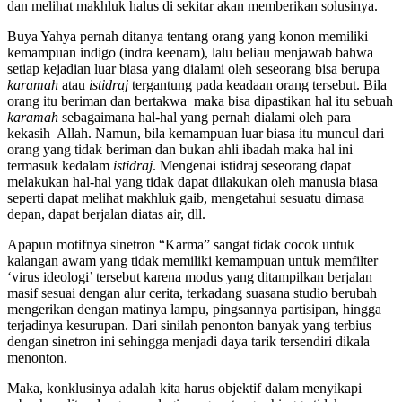
dan melihat makhluk halus di sekitar akan memberikan solusinya.
Buya Yahya pernah ditanya tentang orang yang konon memiliki
kemampuan indigo (indra keenam), lalu beliau menjawab bahwa
setiap kejadian luar biasa yang dialami oleh seseorang bisa berupa
karamah
atau
istidraj
tergantung pada keadaan orang tersebut. Bila
orang itu beriman dan bertakwa maka bisa dipastikan hal itu sebuah
karamah
sebagaimana hal-hal yang pernah dialami oleh para
kekasih Allah. Namun, bila kemampuan luar biasa itu muncul dari
orang yang tidak beriman dan bukan ahli ibadah maka hal ini
termasuk kedalam
istidraj
. Mengenai istidraj seseorang dapat
melakukan hal-hal yang tidak dapat dilakukan oleh manusia biasa
seperti dapat melihat makhluk gaib, mengetahui sesuatu dimasa
depan, dapat berjalan diatas air, dll.
Apapun motifnya sinetron “Karma” sangat tidak cocok untuk
kalangan awam yang tidak memiliki kemampuan untuk memfilter
‘virus ideologi’ tersebut karena modus yang ditampilkan berjalan
masif sesuai dengan alur cerita, terkadang suasana studio berubah
mengerikan dengan matinya lampu, pingsannya partisipan, hingga
terjadinya kesurupan. Dari sinilah penonton banyak yang terbius
dengan sinetron ini sehingga menjadi daya tarik tersendiri dikala
menonton.
Maka, konklusinya adalah kita harus objektif dalam menyikapi