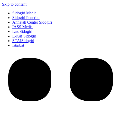
Skip to content
Sidogiri Media
Sidogiri Penerbit
Annajah Center Sidogiri
IASS Media
Laz Sidogiri
L-Kaf Sidogiri
STAISidogiri
Istinbat