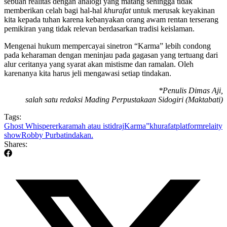
sebuah realitas dengan analogi yang matang sehingga tidak
memberikan celah bagi hal-hal
khurafat
untuk merusak keyakinan
kita kepada tuhan karena kebanyakan orang awam rentan terserang
pemikiran yang tidak relevan berdasarkan tradisi keislaman.
Mengenai hukum mempercayai sinetron “Karma” lebih condong
pada keharaman dengan meninjau pada gagasan yang tertuang dari
alur ceritanya yang syarat akan mistisme dan ramalan. Oleh
karenanya kita harus jeli mengawasi setiap tindakan.
*Penulis Dimas Aji,
salah satu redaksi Mading Perpustakaan Sidogiri (Maktabati)
Tags:
Ghost Whisperer
karamah atau istidraj
Karma”
khurafat
platform
relaity
show
Robby Purba
tindakan.
Shares: