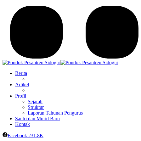
Berita
Artikel
Profil
Sejarah
Struktur
Laporan Tahunan Pengurus
Santri dan Murid Baru
Kontak
Facebook
231.8K