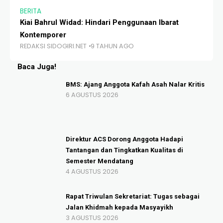
BERITA
BE
Kiai Bahrul Widad: Hindari Penggunaan Ibarat
Pe
Kontemporer
Me
REDAKSI SIDOGIRI.NET
9 TAHUN AGO
RE
Baca Juga!
BMS: Ajang Anggota Kafah Asah Nalar Kritis
6 AGUSTUS 2026
Direktur ACS Dorong Anggota Hadapi
Tantangan dan Tingkatkan Kualitas di
Semester Mendatang
4 AGUSTUS 2026
Rapat Triwulan Sekretariat: Tugas sebagai
Jalan Khidmah kepada Masyayikh
3 AGUSTUS 2026