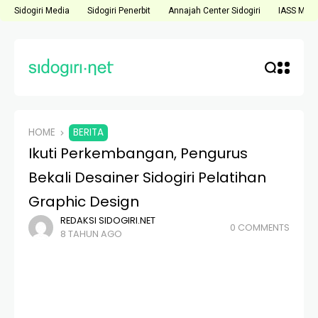
Sidogiri Media
Sidogiri Penerbit
Annajah Center Sidogiri
IASS Medi
HOME
BERITA
Ikuti Perkembangan, Pengurus
Bekali Desainer Sidogiri Pelatihan
Graphic Design
REDAKSI SIDOGIRI.NET
0 COMMENTS
8 TAHUN AGO