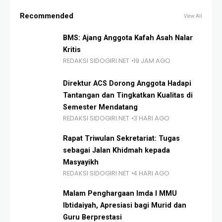
Recommended
View All
BMS: Ajang Anggota Kafah Asah Nalar
Kritis
REDAKSI SIDOGIRI.NET
19 JAM AGO
Direktur ACS Dorong Anggota Hadapi
Tantangan dan Tingkatkan Kualitas di
Semester Mendatang
REDAKSI SIDOGIRI.NET
3 HARI AGO
Rapat Triwulan Sekretariat: Tugas
sebagai Jalan Khidmah kepada
Masyayikh
REDAKSI SIDOGIRI.NET
4 HARI AGO
Malam Penghargaan Imda I MMU
Ibtidaiyah, Apresiasi bagi Murid dan
Guru Berprestasi