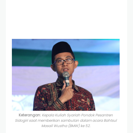
Keterangan:
Kepala Kuliah Syariah Pondok Pesantren
Sidogiri saat memberikan sambutan dalam acara
Bahtsul
Masail Wustha
(BMW) ke 52.