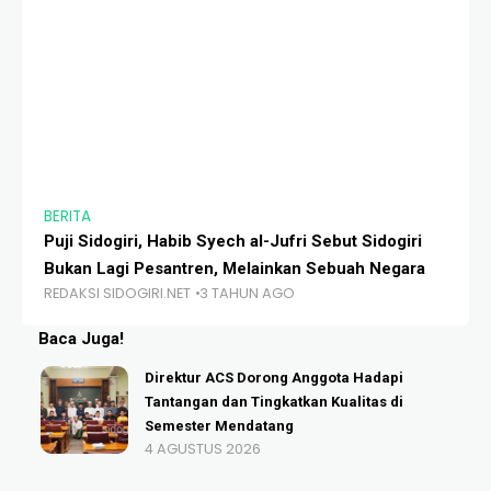
BERITA
BE
Puji Sidogiri, Habib Syech al-Jufri Sebut Sidogiri
Ri
Bukan Lagi Pesantren, Melainkan Sebuah Negara
Ali
REDAKSI SIDOGIRI.NET
3 TAHUN AGO
RE
Baca Juga!
Direktur ACS Dorong Anggota Hadapi
Tantangan dan Tingkatkan Kualitas di
Semester Mendatang
4 AGUSTUS 2026