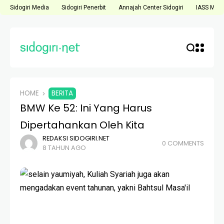
Sidogiri Media
Sidogiri Penerbit
Annajah Center Sidogiri
IASS Medi
HOME
BERITA
BMW Ke 52: Ini Yang Harus
Dipertahankan Oleh Kita
REDAKSI SIDOGIRI.NET
0 COMMENTS
8 TAHUN AGO