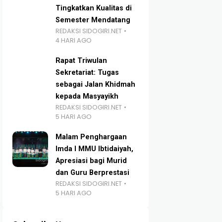
Tingkatkan Kualitas di
Semester Mendatang
REDAKSI SIDOGIRI.NET
4 HARI AGO
Rapat Triwulan
Sekretariat: Tugas
sebagai Jalan Khidmah
kepada Masyayikh
REDAKSI SIDOGIRI.NET
5 HARI AGO
Malam Penghargaan
Imda I MMU Ibtidaiyah,
Apresiasi bagi Murid
dan Guru Berprestasi
REDAKSI SIDOGIRI.NET
5 HARI AGO