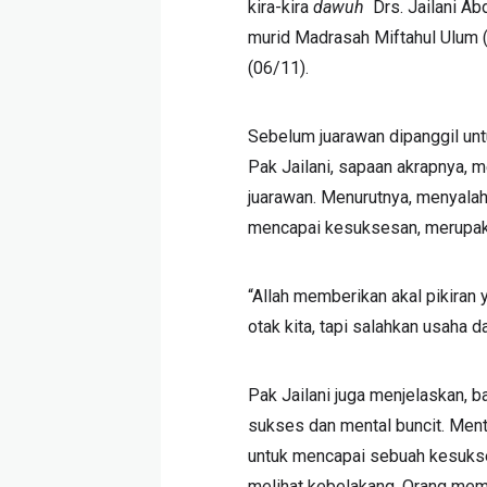
kira-kira
dawuh
Drs. Jailani Ab
murid Madrasah Miftahul Ulum
(06/11).
Sebelum juarawan dipanggil untu
Pak Jailani, sapaan akrapnya, m
juarawan. Menurutnya, menyalah
mencapai kesuksesan, merupak
“Allah memberikan akal pikiran y
otak kita, tapi salahkan usaha d
Pak Jailani juga menjelaskan, b
sukses dan mental buncit. Ment
untuk mencapai sebuah kesukse
melihat kebelakang. Orang memil