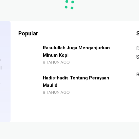
Popular
S
Rasulullah Juga Menganjurkan
D
Minum Kopi
S
n
9 TAHUN AGO
l
B
Hadis-hadis Tentang Perayaan
k
Maulid
8 TAHUN AGO