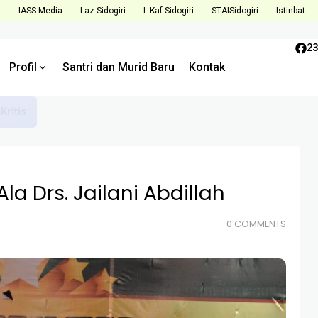
i
IASS Media
Laz Sidogiri
L-Kaf Sidogiri
STAISidogiri
Istinbat
23
Profil
Santri dan Murid Baru
Kontak
Tantangan dan Tingkatkan Kualitas di Semester Mendatang
a Drs. Jailani Abdillah
0 COMMENTS