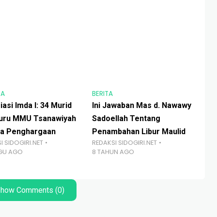
DA
BERITA
BER
asi Imda I: 34 Murid
Ini Jawaban Mas d. Nawawy
Se
uru MMU Tsanawiyah
Sadoellah Tentang
Po
a Penghargaan
Penambahan Libur Maulid
Tu
I SIDOGIRI.NET
REDAKSI SIDOGIRI.NET
RED
GGU AGO
8 TAHUN AGO
5 
how Comments (0)