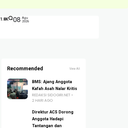
08
Agu
1.8K
2026
Recommended
View All
BMS: Ajang Anggota
Kafah Asah Nalar Kritis
REDAKSI SIDOGIRI.NET
2 HARI AGO
Direktur ACS Dorong
Anggota Hadapi
Tantangan dan