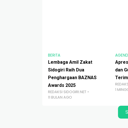
BERITA
AGEN
Lembaga Amil Zakat
Apresi
Sidogiri Raih Dua
dan G
Penghargaan BAZNAS
Terim
REDAKS
Awards 2025
1 MIN
REDAKSI SIDOGIRI.NET
11 BULAN AGO
S