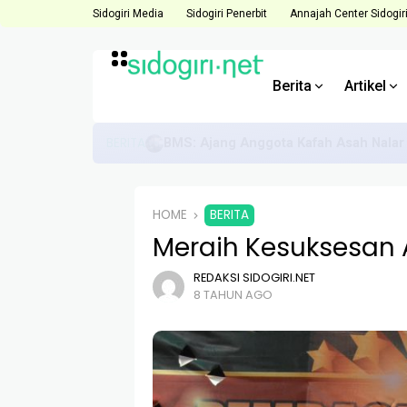
Sidogiri Media
Sidogiri Penerbit
Annajah Center Sidogir
Berita
Artikel
BERITA
Direktur ACS Dorong Anggota Hadapi 
HOME
BERITA
Meraih Kesuksesan Al
REDAKSI SIDOGIRI.NET
8 TAHUN AGO