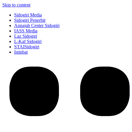
Skip to content
Sidogiri Media
Sidogiri Penerbit
Annajah Center Sidogiri
IASS Media
Laz Sidogiri
L-Kaf Sidogiri
STAISidogiri
Istinbat