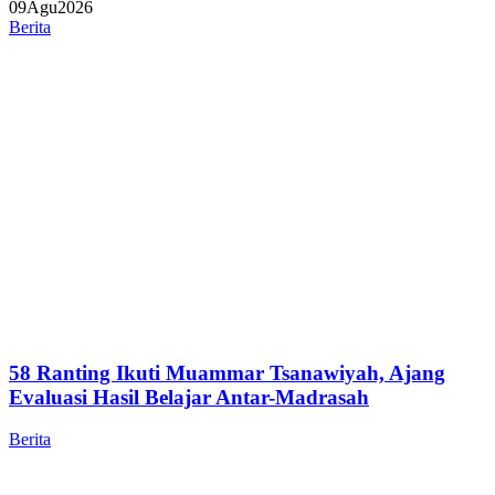
09
Agu
2026
Berita
58 Ranting Ikuti Muammar Tsanawiyah, Ajang
Evaluasi Hasil Belajar Antar-Madrasah
Berita