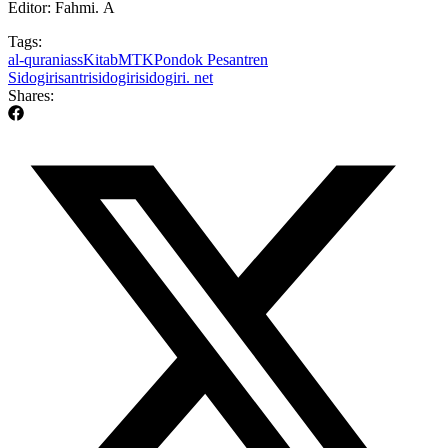
Editor: Fahmi. A
Tags:
al-quran
iass
Kitab
MTK
Pondok Pesantren
Sidogiri
santri
sidogiri
sidogiri. net
Shares: