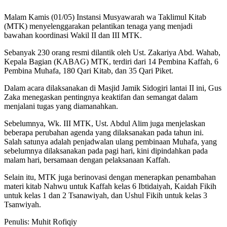
Malam Kamis (01/05) Instansi Musyawarah wa Taklimul Kitab
(MTK) menyelenggarakan pelantikan tenaga yang menjadi
bawahan koordinasi Wakil II dan III MTK.
Sebanyak 230 orang resmi dilantik oleh Ust. Zakariya Abd. Wahab,
Kepala Bagian (KABAG) MTK, terdiri dari 14 Pembina Kaffah, 6
Pembina Muhafa, 180 Qari Kitab, dan 35 Qari Piket.
Dalam acara dilaksanakan di Masjid Jamik Sidogiri lantai II ini, Gus
Zaka menegaskan pentingnya keaktifan dan semangat dalam
menjalani tugas yang diamanahkan.
Sebelumnya, Wk. III MTK, Ust. Abdul Alim juga menjelaskan
beberapa perubahan agenda yang dilaksanakan pada tahun ini.
Salah satunya adalah penjadwalan ulang pembinaan Muhafa, yang
sebelumnya dilaksanakan pada pagi hari, kini dipindahkan pada
malam hari, bersamaan dengan pelaksanaan Kaffah.
Selain itu, MTK juga berinovasi dengan menerapkan penambahan
materi kitab Nahwu untuk Kaffah kelas 6 Ibtidaiyah, Kaidah Fikih
untuk kelas 1 dan 2 Tsanawiyah, dan Ushul Fikih untuk kelas 3
Tsanwiyah.
Penulis: Muhit Rofiqiy