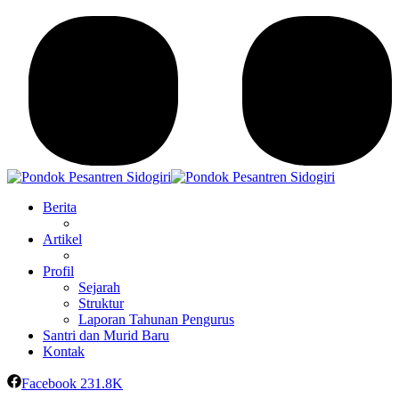
Berita
Artikel
Profil
Sejarah
Struktur
Laporan Tahunan Pengurus
Santri dan Murid Baru
Kontak
Facebook
231.8K