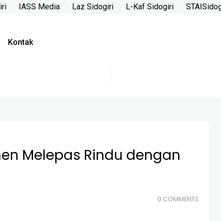
ri
IASS Media
Laz Sidogiri
L-Kaf Sidogiri
STAISidog
Kontak
men Melepas Rindu dengan
0 COMMENTS