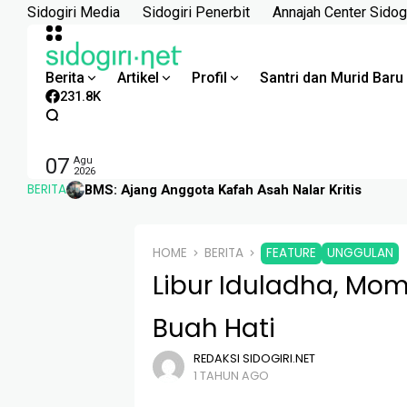
Skip
Sidogiri Media
Sidogiri Penerbit
Annajah Center Sidogi
to
content
Berita
Artikel
Profil
Santri dan Murid Baru
231.8K
07
Agu
2026
BERITA
BMS: Ajang Anggota Kafah Asah Nalar Kritis
HOME
BERITA
FEATURE
UNGGULAN
Libur Iduladha, Mo
Buah Hati
REDAKSI SIDOGIRI.NET
1 TAHUN AGO