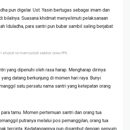
ladha pun digelar. Ust. Yasin bertugas sebagai imam dan
di bilalnya. Suasana khidmat menyelimuti pelaksanaan
bah Iduladha, para santri pun bubar sambil saling berjabat
shalat id memadati sekitar area PPS
tri yang dipenuhi oleh rasa harap. Mengharap dirinya
 yang datang berkunjung di momen hari raya. Bunyi
anggil satu persatu nama santri yang ketepatan orang
 para tamu. Momen pertemuan santri dan orang tua
emanggil putranya melalui pos pemanggilan, orang tua
nak tercinta. Kedatangannya pun disambut dengan senyum