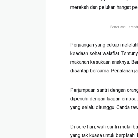
merekah dan pelukan hangat pen
Para wali san
Perjuangan yang cukup melelahk
keadaan sehat walafiat. Tentunya
makanan kesukaan anaknya. Ber
disantap bersama. Perjalanan ja
Perjumpaan santri dengan orang
dipenuhi dengan luapan emosi. A
yang selalu ditunggu. Canda taw
Di sore hari, wali santri mulai
yang tak kuasa untuk berpisah.