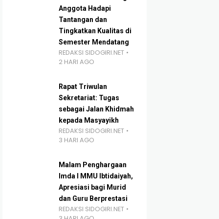
Anggota Hadapi
Tantangan dan
Tingkatkan Kualitas di
Semester Mendatang
REDAKSI SIDOGIRI.NET
2 HARI AGO
Rapat Triwulan
Sekretariat: Tugas
sebagai Jalan Khidmah
kepada Masyayikh
REDAKSI SIDOGIRI.NET
3 HARI AGO
Malam Penghargaan
Imda I MMU Ibtidaiyah,
Apresiasi bagi Murid
dan Guru Berprestasi
REDAKSI SIDOGIRI.NET
3 HARI AGO