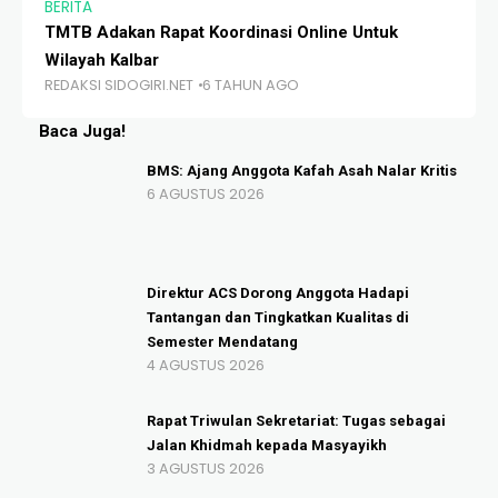
BERITA
BE
TMTB Adakan Rapat Koordinasi Online Untuk
Si
Wilayah Kalbar
di
REDAKSI SIDOGIRI.NET
6 TAHUN AGO
RE
Baca Juga!
BMS: Ajang Anggota Kafah Asah Nalar Kritis
6 AGUSTUS 2026
Direktur ACS Dorong Anggota Hadapi
Tantangan dan Tingkatkan Kualitas di
Semester Mendatang
4 AGUSTUS 2026
Rapat Triwulan Sekretariat: Tugas sebagai
Jalan Khidmah kepada Masyayikh
3 AGUSTUS 2026