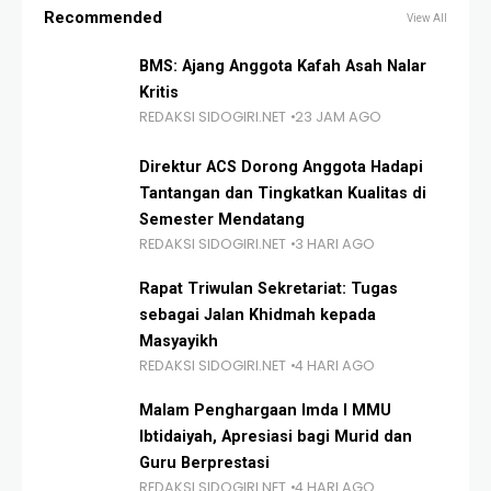
Recommended
View All
BMS: Ajang Anggota Kafah Asah Nalar
Kritis
REDAKSI SIDOGIRI.NET
23 JAM AGO
Direktur ACS Dorong Anggota Hadapi
Tantangan dan Tingkatkan Kualitas di
Semester Mendatang
REDAKSI SIDOGIRI.NET
3 HARI AGO
Rapat Triwulan Sekretariat: Tugas
sebagai Jalan Khidmah kepada
Masyayikh
REDAKSI SIDOGIRI.NET
4 HARI AGO
Malam Penghargaan Imda I MMU
Ibtidaiyah, Apresiasi bagi Murid dan
Guru Berprestasi
REDAKSI SIDOGIRI.NET
4 HARI AGO