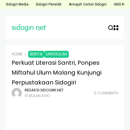
Sidogiri Media
Sidogiri Penerbit
Annajah Center Sidogiri
IASS Medi
HOME
BERITA
UNGGULAN
Perkuat Literasi Santri, Ponpes
Miftahul Ulum Malang Kunjungi
Perpustakaan Sidogiri
REDAKSI SIDOGIRI.NET
0 COMMENTS
10 BULAN AGO