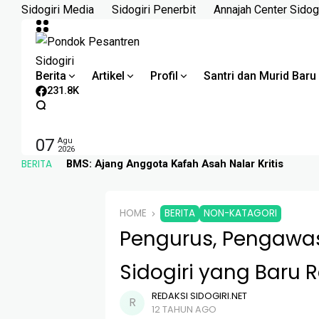
Skip
Sidogiri Media
Sidogiri Penerbit
Annajah Center Sidogi
to
content
Berita
Artikel
Profil
Santri dan Murid Baru
231.8K
07
Agu
2026
BERITA
BMS: Ajang Anggota Kafah Asah Nalar Kritis
HOME
BERITA
NON-KATAGORI
Pengurus, Pengawas
Sidogiri yang Baru R
REDAKSI SIDOGIRI.NET
12 TAHUN AGO