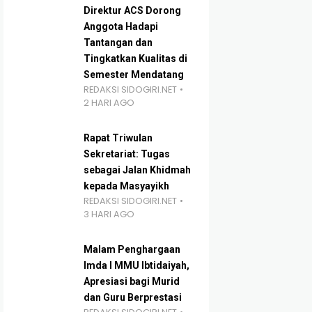
Direktur ACS Dorong
Anggota Hadapi
Tantangan dan
Tingkatkan Kualitas di
Semester Mendatang
REDAKSI SIDOGIRI.NET
2 HARI AGO
Rapat Triwulan
Sekretariat: Tugas
sebagai Jalan Khidmah
kepada Masyayikh
REDAKSI SIDOGIRI.NET
3 HARI AGO
Malam Penghargaan
Imda I MMU Ibtidaiyah,
Apresiasi bagi Murid
dan Guru Berprestasi