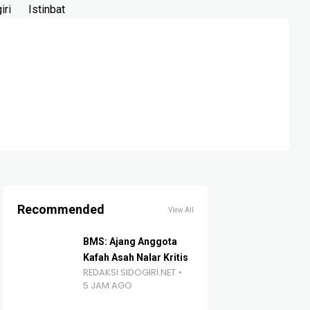
iri
Istinbat
Recommended
View All
BMS: Ajang Anggota
Kafah Asah Nalar Kritis
REDAKSI SIDOGIRI.NET
5 JAM AGO