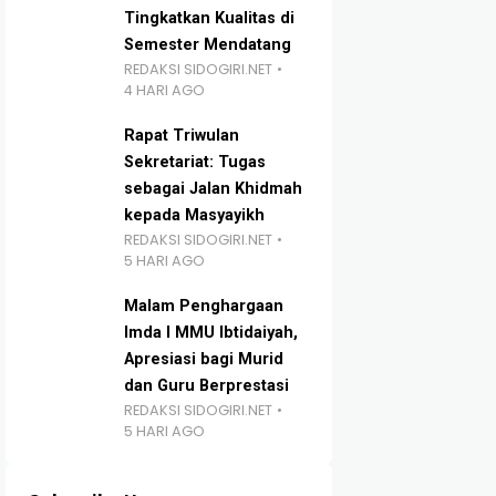
Tingkatkan Kualitas di
Semester Mendatang
REDAKSI SIDOGIRI.NET
4 HARI AGO
Rapat Triwulan
Sekretariat: Tugas
sebagai Jalan Khidmah
kepada Masyayikh
REDAKSI SIDOGIRI.NET
5 HARI AGO
Malam Penghargaan
Imda I MMU Ibtidaiyah,
Apresiasi bagi Murid
dan Guru Berprestasi
REDAKSI SIDOGIRI.NET
5 HARI AGO