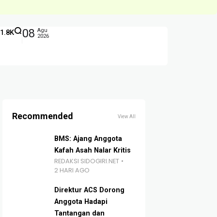
08
Agu
1.8K
2026
Recommended
View All
BMS: Ajang Anggota
Kafah Asah Nalar Kritis
REDAKSI SIDOGIRI.NET
2 HARI AGO
Direktur ACS Dorong
Anggota Hadapi
Tantangan dan