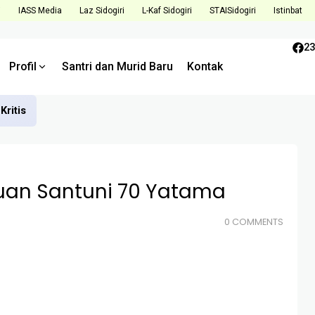
i
IASS Media
Laz Sidogiri
L-Kaf Sidogiri
STAISidogiri
Istinbat
23
Profil
Santri dan Murid Baru
Kontak
Kritis
ruan Santuni 70 Yatama
0 COMMENTS