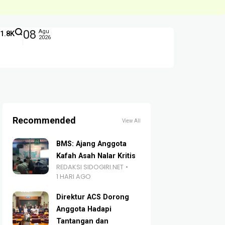
08
Agu
1.8K
2026
Recommended
View All
BMS: Ajang Anggota
Kafah Asah Nalar Kritis
REDAKSI SIDOGIRI.NET
1 HARI AGO
Direktur ACS Dorong
Anggota Hadapi
Tantangan dan