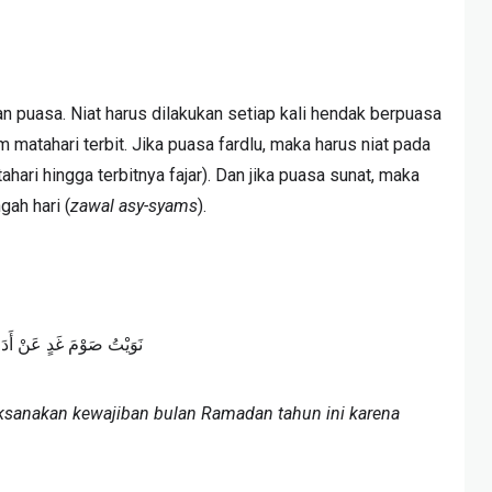
 puasa. Niat harus dilakukan setiap kali hendak berpuasa
matahari terbit. Jika puasa fardlu, maka harus niat pada
ari hingga terbitnya fajar). Dan jika puasa sunat, maka
gah hari (
zawal asy-syams
).
نَوَيْتُ صَوْمَ غَدٍ عَنْ أَد
ksanakan kewajiban bulan Ramadan tahun ini karena