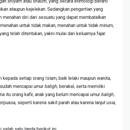
ngan
shiyâm
atau
shaûm,
yang secara etimologi berarti
baikan ataupun kejelekan. Sedangkan pengertian yang
ah menahan diri dari sesuatu yang dapat membatalkan
i menahan untuk tidak makan, menahan untuk tidak minum,
g telah ditentukan, yakni mulai dari keluarnya fajar
 kepada setiap orang Islam, baik lelaki maupun wanita,
a sudah mencapai umur
baligh,
berakal, serta memiliki
a itu orang kafir, anak yang belum mencapai umur
baligh
,
erpuasa, seperti karena sakit parah atau karena lanjut usia,
 salah satu tanda berikut ini: