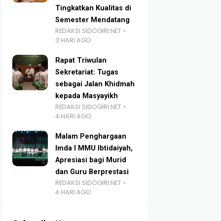
Tingkatkan Kualitas di
Semester Mendatang
REDAKSI SIDOGIRI.NET
3 HARI AGO
Rapat Triwulan
Sekretariat: Tugas
sebagai Jalan Khidmah
kepada Masyayikh
REDAKSI SIDOGIRI.NET
4 HARI AGO
Malam Penghargaan
Imda I MMU Ibtidaiyah,
Apresiasi bagi Murid
dan Guru Berprestasi
REDAKSI SIDOGIRI.NET
4 HARI AGO