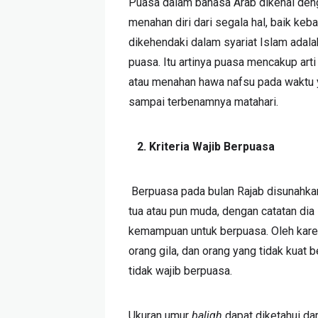
Puasa dalam bahasa Arab dikenal de
menahan diri dari segala hal, baik ke
dikehendaki dalam syariat Islam adal
puasa. Itu artinya puasa mencakup art
atau menahan hawa nafsu pada waktu yan
sampai terbenamnya matahari.
2.
Kriteria Wajib Berpuasa
Berpuasa pada bulan Rajab disunahkan
tua atau pun muda, dengan catatan di
kemampuan untuk berpuasa. Oleh karen
orang gila, dan orang yang tidak kuat b
tidak wajib berpuasa.
Ukuran umur
baligh
dapat diketahui dari