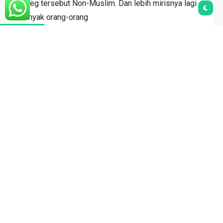
caleg tersebut Non-Muslim. Dan lebih mirisnya lagi
banyak orang-orang
bayaran yang direkrut untuk mensukseskan acara
setingan tersebut.
Pertanyaan:
1. Bagaimana hukum mengadakan acara setingan?
Jawaban :
Tidak boleh atau haram, sebab mengandung unsur
talbis (pengelabuhan
terhadap masyarakat) karena hakikatnya calon
tersebut tidak memenuhi
syarat mnjadi pemimpin (tidak layak dipilih).
2. Apa status uang yang diterima oleh orang yang
direkrut?