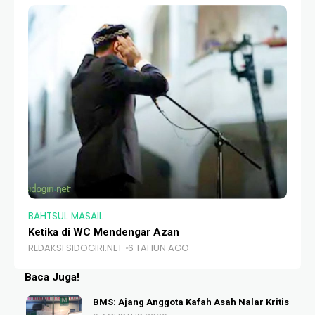
BAHTSUL MASAIL
BA
Ketika di WC Mendengar Azan
Me
REDAKSI SIDOGIRI.NET
6 TAHUN AGO
RE
Baca Juga!
BMS: Ajang Anggota Kafah Asah Nalar Kritis