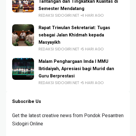
Tantangan dan Tingkatkan Kualitas di
Semester Mendatang
REDAKSI SIDOGIRI.NET
4 HARI AGO
Rapat Triwulan Sekretariat: Tugas
sebagai Jalan Khidmah kepada
Masyayikh
REDAKSI SIDOGIRI.NET
5 HARI AGO
Malam Penghargaan Imda I MMU
Ibtidaiyah, Apresiasi bagi Murid dan
Guru Berprestasi
REDAKSI SIDOGIRI.NET
5 HARI AGO
Subscribe Us
Get the latest creative news from Pondok Pesantren
Sidogiri Online