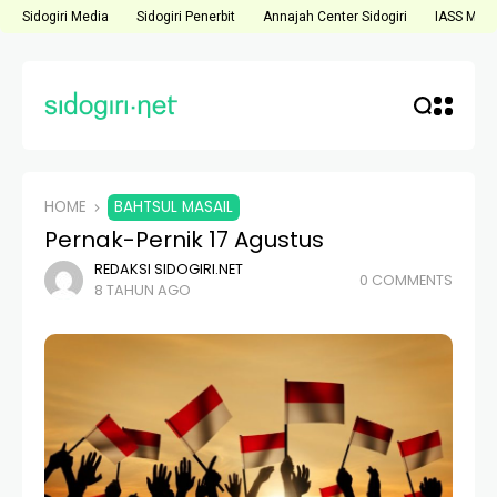
Sidogiri Media
Sidogiri Penerbit
Annajah Center Sidogiri
IASS Medi
HOME
BAHTSUL MASAIL
Pernak-Pernik 17 Agustus
REDAKSI SIDOGIRI.NET
0 COMMENTS
8 TAHUN AGO