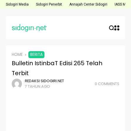
Sidogiri Media
Sidogiri Penerbit
Annajah Center Sidogiri
IASS Medi
HOME
BERITA
Bulletin IstinbaT Edisi 265 Telah
Terbit
REDAKSI SIDOGIRI.NET
0 COMMENTS
7 TAHUN AGO