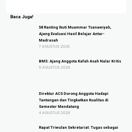
RE
Baca Juga!
58 Ranting Ikuti Muammar Tsanawiyah,
Ajang Evaluasi Hasil Belajar Antar-
Madrasah
7 AGUSTUS 2026
BMS: Ajang Anggota Kafah Asah Nalar Kritis
6 AGUSTUS 2026
Direktur ACS Dorong Anggota Hadapi
Tantangan dan Tingkatkan Kualitas di
Semester Mendatang
4 AGUSTUS 2026
Rapat Triwulan Sekretariat: Tugas sebagai