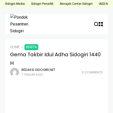
Sidogiri Media
Sidogiri Penerbit
Annajah Center Sidogiri
IASS Medi
HOME
BERITA
Gema Takbir Idul Adha Sidogiri 1440
H
REDAKSI SIDOGIRI.NET
0 COMMENTS
7 TAHUN AGO