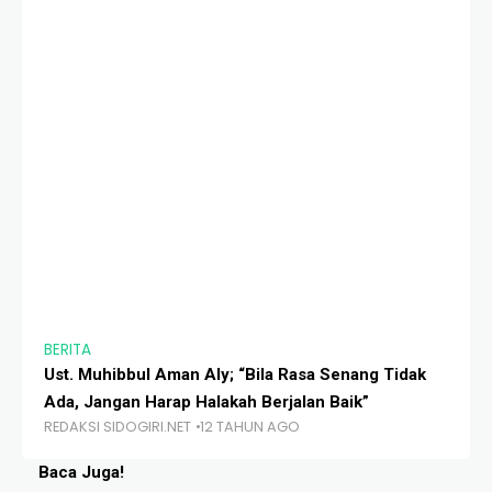
BERITA
BE
Ust. Muhibbul Aman Aly; “Bila Rasa Senang Tidak
Mu
Ada, Jangan Harap Halakah Berjalan Baik”
In
REDAKSI SIDOGIRI.NET
12 TAHUN AGO
RE
Baca Juga!