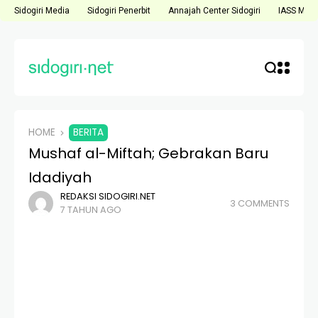
Sidogiri Media
Sidogiri Penerbit
Annajah Center Sidogiri
IASS Medi
HOME
BERITA
Mushaf al-Miftah; Gebrakan Baru
Idadiyah
REDAKSI SIDOGIRI.NET
3 COMMENTS
7 TAHUN AGO