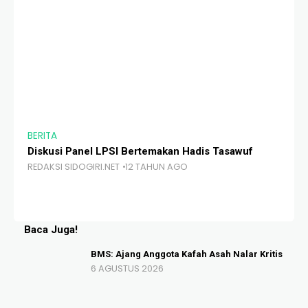
BERITA
BE
Diskusi Panel LPSI Bertemakan Hadis Tasawuf
Se
REDAKSI SIDOGIRI.NET
12 TAHUN AGO
Pe
Be
RE
Baca Juga!
BMS: Ajang Anggota Kafah Asah Nalar Kritis
6 AGUSTUS 2026