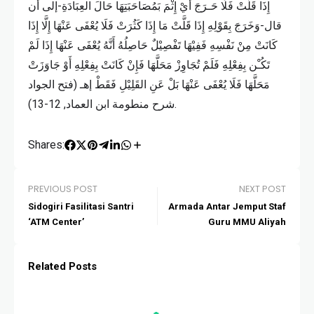
إِذَا قَلَّتْ فَلَا حَـرَجَ أَيْ إِثْمَ بَمُصَاحَبَتِهَا حَالَ العِبَادَةِ-إلى أن
قال-وَخَرَجَ بِقَوْلِهِ إِذَا قَلَّتْ مَا إِذَا كَثُرَتْ فَلَا يُعْفَى عَنْهَا إِلَّا إِذَا
كَانَتْ مِنْ نَفْسِهِ فَفِيْهَا تَفْصِيْلٌ حَاصِلُهُ أَنَّهُ يُعْفَى عَنْهَا إِذَا لَمْ
تَكُـْن بِفِعْلِهِ فَلَمْ تُجَاوِزْ مَحَلَّهَا فَإِنْ كَانَتْ بِفِعْلِهِ أَوْ جَاوَزَتْ
مَحَلَّهَا فَلَا يُعْفَى عَنْهَا بَلْ عَنِ القَلِيْلِ فَقَطْ إهـ (فتح الجواد
شرح منطومة ابن العماد, 12-13).
Shares:
PREVIOUS POST
NEXT POST
Sidogiri Fasilitasi Santri
Armada Antar Jemput Staf
‘ATM Center’
Guru MMU Aliyah
Related Posts