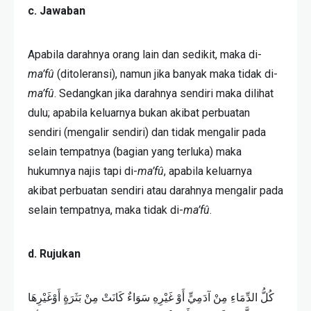
c. Jawaban
Apabila darahnya orang lain dan sedikit, maka di-
ma’fû
(ditoleransi), namun jika banyak maka tidak di-
ma’fû
. Sedangkan jika darahnya sendiri maka dilihat
dulu; apabila keluarnya bukan akibat perbuatan
sendiri (mengalir sendiri) dan tidak mengalir pada
selain tempatnya (bagian yang terluka) maka
hukumnya najis tapi di-
ma’fû
, apabila keluarnya
akibat perbuatan sendiri atau darahnya mengalir pada
selain tempatnya, maka tidak di-
ma’fû
.
d. Rujukan
كُلُّ الدِّمَاءِ مِنْ آدَمِيٍّ أَوْ غَيْرِهِ سَوَاءٌ كَانَتْ مِنْ بَثَرَةٍ أَوْغَيْرِهَا