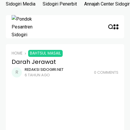
Skip
Sidogiri Media
Sidogiri Penerbit
Annajah Center Sidogir
to
content
HOME
BAHTSUL MASAIL
Darah Jerawat
REDAKSI SIDOGIRI.NET
0 COMMENTS
6 TAHUN AGO