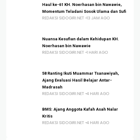
Haul ke-61 KH. Noerhasan bin Nawawie,
Momentum Teladani Sosok Ulama dan Sufi
REDAKSI SIDOGIRI.NET
13 JAM AGO
Nuansa Kesufian dalam Kehidupan KH.
Noerhasan bin Nawawie
REDAKSI SIDOGIRI.NET
1 HARI AGO
58 Ranting Ikuti Muammar Tsanawiyah,
Ajang Evaluasi Hasil Belajar Antar-
Madrasah
REDAKSI SIDOGIRI.NET
4 HARI AGO
BMS: Ajang Anggota Kafah Asah Nalar
Kritis
REDAKSI SIDOGIRI.NET
4 HARI AGO