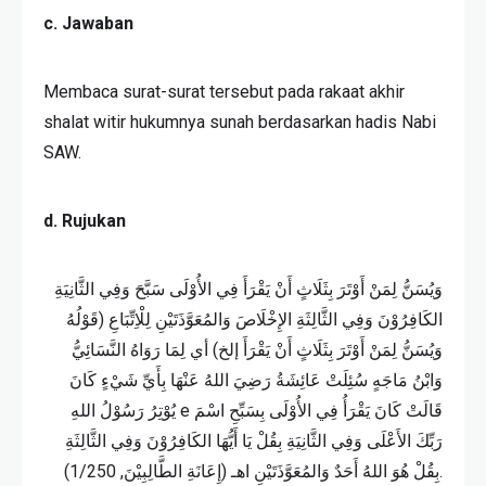
c. Jawaban
Membaca surat-surat tersebut pada rakaat akhir
shalat witir hukumnya sunah berdasarkan hadis Nabi
SAW.
d. Rujukan
وَيُسَنُّ لِمَنْ أَوْتَرَ بِثَلَاثٍ أَنْ يَقْرَأَ فِي الأُوْلَى سَبَّحَ وَفِي الثَّانِيَةِ
الكَافِرُوْنَ وَفِي الثَّالِثَةِ الإِخْلَاصَ وَالمُعَوَّذَتَيْنِ لِلْاِتِّبَاعِ (قَوْلُهُ
وَيُسَنُّ لِمَنْ أَوْتَرَ بِثَلَاثٍ أَنْ يَقْرَأَ إلخ) أي لِمَا رَوَاهُ النَّسَائِيُّ
وَابْنُ مَاجَهٍ سُئِلَتْ عَائِشَةُ رَضِيَ اللهُ عَنْهَا بِأَيِّ شَيْءٍ كَانَ
يُوْتِرُ رَسُوْلُ اللهِ e قَالَتْ كَانَ يَقْرَأُ فِي الأُوْلَى بِسَبِّحِ اسْمَ
رَبِّكَ الأَعْلَى وَفِي الثَّانِيَةِ بِقُلْ يَا أَيُّهَا الكَافِرُوْنَ وَفِي الثَّالِثَةِ
بِقُلْ هُوَ اللهُ أَحَدٌ وَالمُعَوَّذَتَيْنِ اهـ (إِعَانَةِ الطَّالِبِيْنَ, 1/250).