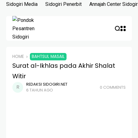
Skip
Sidogiri Media
Sidogiri Penerbit
Annajah Center Sidogir
to
content
HOME
BAHTSUL MASAIL
Surat al-Ikhlas pada Akhir Shalat
Witir
REDAKSI SIDOGIRI.NET
0 COMMENTS
6 TAHUN AGO