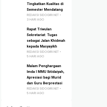
Tingkatkan Kualitas di
Semester Mendatang
REDAKSI SIDOGIRI.NET
3 HARI AGO
Rapat Triwulan
Sekretariat: Tugas
sebagai Jalan Khidmah
kepada Masyayikh
REDAKSI SIDOGIRI.NET
5 HARI AGO
Malam Penghargaan
Imda I MMU Ibtidaiyah,
Apresiasi bagi Murid
dan Guru Berprestasi
REDAKSI SIDOGIRI.NET
5 HARI AGO