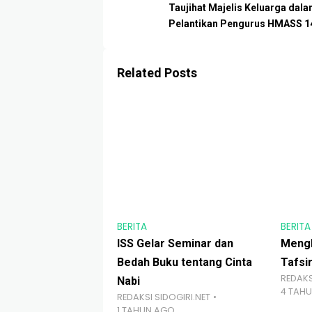
Taujihat Majelis Keluarga dal
Pelantikan Pengurus HMASS 1
Related Posts
BERITA
BERITA
ISS Gelar Seminar dan
Mengk
Bedah Buku tentang Cinta
Tafsi
REDAKS
Nabi
4 TAH
REDAKSI SIDOGIRI.NET
1 TAHUN AGO