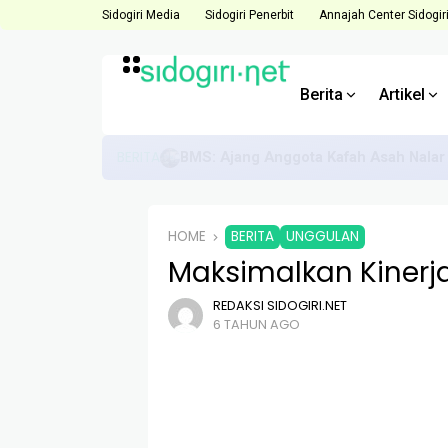
Sidogiri Media
Sidogiri Penerbit
Annajah Center Sidogir
Berita
Artikel
BERITA
Direktur ACS Dorong Anggota Hadapi 
HOME
BERITA
UNGGULAN
Maksimalkan Kinerja
REDAKSI SIDOGIRI.NET
6 TAHUN AGO