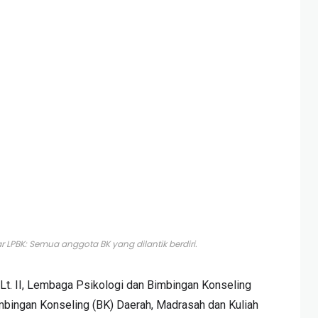
 LPBK: Semua anggota BK yang dilantik berdiri.
Lt. II, Lembaga Psikologi dan Bimbingan Konseling
mbingan Konseling (BK) Daerah, Madrasah dan Kuliah