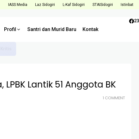
i
IASS Media
Laz Sidogiri
L-Kaf Sidogiri
STAISidogiri
Istinbat
23
Profil
Santri dan Murid Baru
Kontak
Tantangan dan Tingkatkan Kualitas di Semester Mendatang
, LPBK Lantik 51 Anggota BK
1 COMMENT