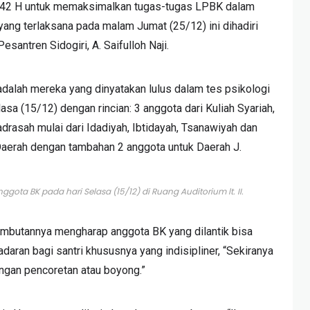
42 H untuk memaksimalkan tugas-tugas LPBK dalam
a yang terlaksana pada malam Jumat (25/12) ini dihadiri
antren Sidogiri, A. Saifulloh Naji.
dalah mereka yang dinyatakan lulus dalam tes psikologi
asa (15/12) dengan rincian: 3 anggota dari Kuliah Syariah,
adrasah mulai dari Idadiyah, Ibtidayah, Tsanawiyah dan
 Daerah dengan tambahan 2 anggota untuk Daerah J.
nggota BK pada hari Selasa (15/12) di Ruang Auditorium lt. II.
sambutannya mengharap anggota BK yang dilantik bisa
an bagi santri khususnya yang indisipliner, “Sekiranya
ngan pencoretan atau boyong.”