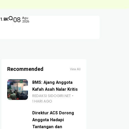
08
Agu
1.8K
2026
Recommended
View All
BMS: Ajang Anggota
Kafah Asah Nalar Kritis
REDAKSI SIDOGIRI.NET
1 HARI AGO
Direktur ACS Dorong
Anggota Hadapi
Tantangan dan