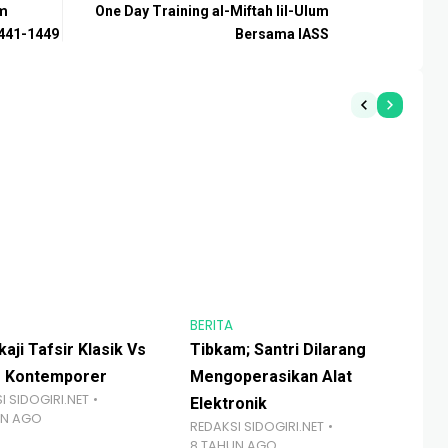
am
One Day Training al-Miftah lil-Ulum
441-1449
Bersama IASS
BERITA
BER
aji Tafsir Klasik Vs
Tibkam; Santri Dilarang
Se
r Kontemporer
Mengoperasikan Alat
Pe
I SIDOGIRI.NET
Elektronik
43
UN AGO
REDAKSI SIDOGIRI.NET
RED
8 TAHUN AGO
4 