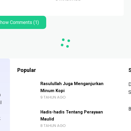
how Comments (1)
Popular
S
Rasulullah Juga Menganjurkan
D
Minum Kopi
S
n
9 TAHUN AGO
l
B
Hadis-hadis Tentang Perayaan
k
Maulid
8 TAHUN AGO