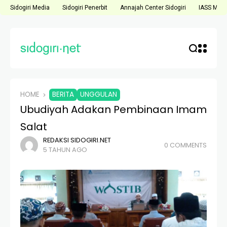
Sidogiri Media
Sidogiri Penerbit
Annajah Center Sidogiri
IASS Medi
HOME
BERITA
UNGGULAN
Ubudiyah Adakan Pembinaan Imam
Salat
REDAKSI SIDOGIRI.NET
0 COMMENTS
5 TAHUN AGO