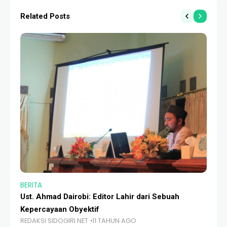
Related Posts
BERITA
BE
Ust. Ahmad Dairobi: Editor Lahir dari Sebuah
Se
Kepercayaan Obyektif
Wa
REDAKSI SIDOGIRI.NET
11 TAHUN AGO
RE