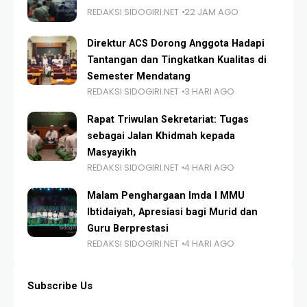
REDAKSI SIDOGIRI.NET
22 JAM AGO
Direktur ACS Dorong Anggota Hadapi
Tantangan dan Tingkatkan Kualitas di
Semester Mendatang
REDAKSI SIDOGIRI.NET
3 HARI AGO
Rapat Triwulan Sekretariat: Tugas
sebagai Jalan Khidmah kepada
Masyayikh
REDAKSI SIDOGIRI.NET
4 HARI AGO
Malam Penghargaan Imda I MMU
Ibtidaiyah, Apresiasi bagi Murid dan
Guru Berprestasi
REDAKSI SIDOGIRI.NET
4 HARI AGO
Subscribe Us