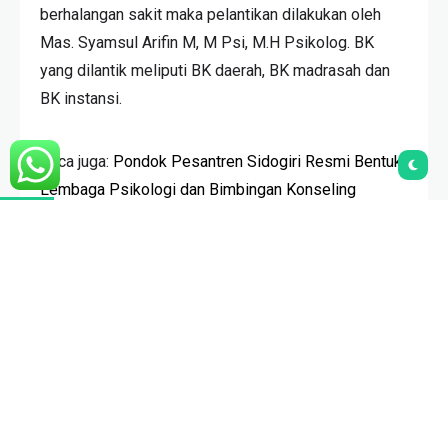
berhalangan sakit maka pelantikan dilakukan oleh
Mas. Syamsul Arifin M, M Psi, M.H Psikolog. BK
yang dilantik meliputi BK daerah, BK madrasah dan
BK instansi.
Baca juga:
Pondok Pesantren Sidogiri Resmi Bentuk
Lembaga Psikologi dan Bimbingan Konseling
Dalam acara pelantikan ini Mas. Syamsul
menyampaikan beberapa arahan kepada para
anggota. Salah satunya adalah pesan yang pernah
disampaikan KA. Sa’doellah Nawawie. “Kiai
Sadoellah Nawawie pernah berkata ‘kalau jadi
pengurus kesempatan baik untuk belajar’,” ungkap
beliau.