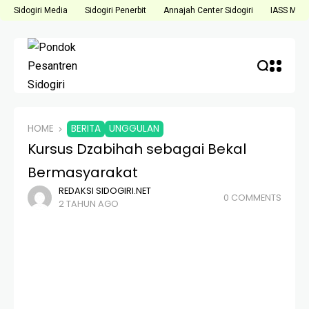
Sidogiri Media
Sidogiri Penerbit
Annajah Center Sidogiri
IASS Medi
HOME
BERITA
UNGGULAN
Kursus Dzabihah sebagai Bekal
Bermasyarakat
REDAKSI SIDOGIRI.NET
0 COMMENTS
2 TAHUN AGO