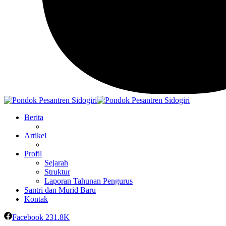
Berita
Artikel
Profil
Sejarah
Struktur
Laporan Tahunan Pengurus
Santri dan Murid Baru
Kontak
Facebook
231.8K