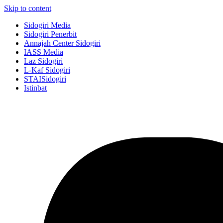
Skip to content
Sidogiri Media
Sidogiri Penerbit
Annajah Center Sidogiri
IASS Media
Laz Sidogiri
L-Kaf Sidogiri
STAISidogiri
Istinbat