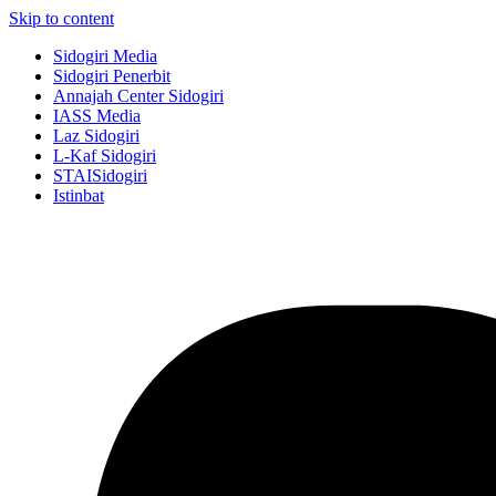
Skip to content
Sidogiri Media
Sidogiri Penerbit
Annajah Center Sidogiri
IASS Media
Laz Sidogiri
L-Kaf Sidogiri
STAISidogiri
Istinbat