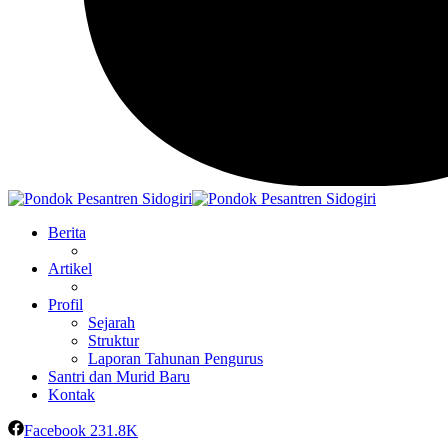
Berita
Artikel
Profil
Sejarah
Struktur
Laporan Tahunan Pengurus
Santri dan Murid Baru
Kontak
Facebook
231.8K