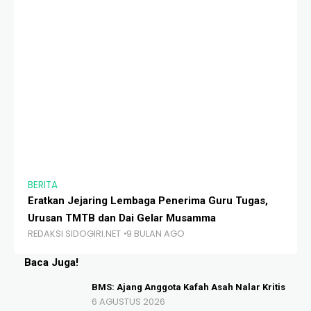
BERITA
BE
Eratkan Jejaring Lembaga Penerima Guru Tugas,
Fa
Urusan TMTB dan Dai Gelar Musamma
Ts
REDAKSI SIDOGIRI.NET
9 BULAN AGO
RE
Baca Juga!
BMS: Ajang Anggota Kafah Asah Nalar Kritis
6 AGUSTUS 2026