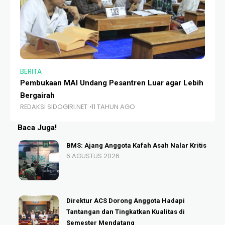
BERITA
BE
Pembukaan MAI Undang Pesantren Luar agar Lebih
An
Bergairah
Mu
REDAKSI SIDOGIRI.NET
11 TAHUN AGO
RE
Baca Juga!
BMS: Ajang Anggota Kafah Asah Nalar Kritis
6 AGUSTUS 2026
Direktur ACS Dorong Anggota Hadapi
Tantangan dan Tingkatkan Kualitas di
Semester Mendatang