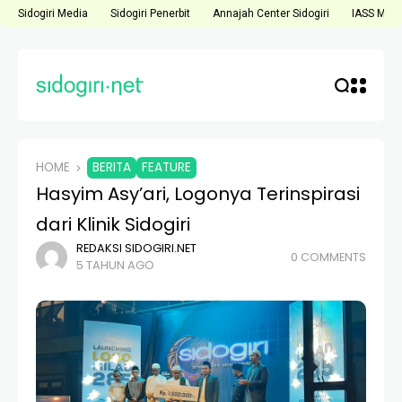
Sidogiri Media
Sidogiri Penerbit
Annajah Center Sidogiri
IASS Medi
HOME
BERITA
FEATURE
Hasyim Asy’ari, Logonya Terinspirasi
dari Klinik Sidogiri
REDAKSI SIDOGIRI.NET
0 COMMENTS
5 TAHUN AGO