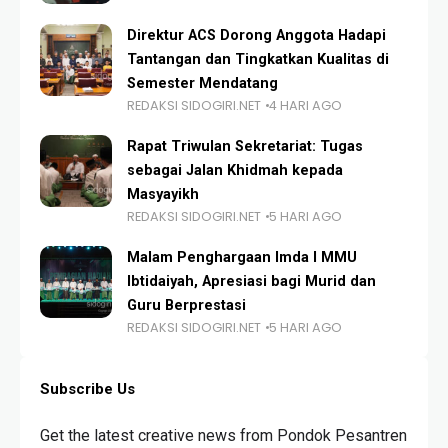
Direktur ACS Dorong Anggota Hadapi
Tantangan dan Tingkatkan Kualitas di
Semester Mendatang
REDAKSI SIDOGIRI.NET
4 HARI AGO
Rapat Triwulan Sekretariat: Tugas
sebagai Jalan Khidmah kepada
Masyayikh
REDAKSI SIDOGIRI.NET
5 HARI AGO
Malam Penghargaan Imda I MMU
Ibtidaiyah, Apresiasi bagi Murid dan
Guru Berprestasi
REDAKSI SIDOGIRI.NET
5 HARI AGO
Subscribe Us
Get the latest creative news from Pondok Pesantren