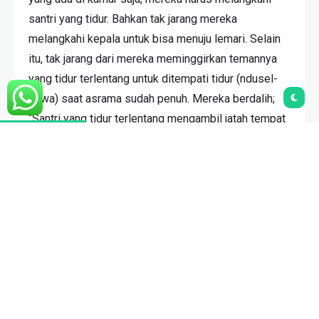
santri yang tidur. Bahkan tak jarang mereka
melangkahi kepala untuk bisa menuju lemari. Selain
itu, tak jarang dari mereka meminggirkan temannya
yang tidur terlentang untuk ditempati tidur (ndusel-
Jawa) saat asrama sudah penuh. Mereka berdalih;
“Santri yang tidur terlentang mengambil jatah tempat
yang lebih. Seandainya tempat itu ditempati oleh 2
orang akan cukup. Akhirnya, sebagian dari mereka
meminggirkan temannya yang tidur terlentang atau
meluruskan teman yang tidurnya bangkong
(melungker-jawa).
Pertanyaan :
1. Bagaimana hukum melangkahi santri ketika tidur