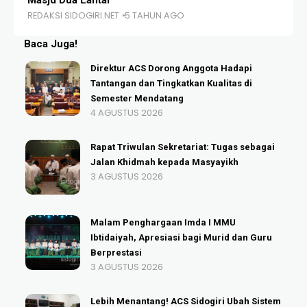
Masjd Dua Lantai
Sh
REDAKSI SIDOGIRI.NET
5 TAHUN AGO
RE
Baca Juga!
Direktur ACS Dorong Anggota Hadapi
Tantangan dan Tingkatkan Kualitas di
Semester Mendatang
4 AGUSTUS 2026
Rapat Triwulan Sekretariat: Tugas sebagai
Jalan Khidmah kepada Masyayikh
3 AGUSTUS 2026
Malam Penghargaan Imda I MMU
Ibtidaiyah, Apresiasi bagi Murid dan Guru
Berprestasi
3 AGUSTUS 2026
Lebih Menantang! ACS Sidogiri Ubah Sistem