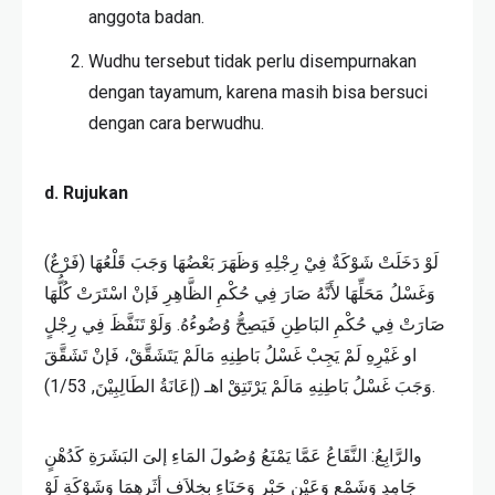
anggota badan.
Wudhu tersebut tidak perlu disempurnakan
dengan tayamum, karena masih bisa bersuci
dengan cara berwudhu.
d. Rujukan
(فَرْعٌ) لَوْ دَخَلَتْ شَوْكَةٌ فِيْ رِجْلِهِ وَظَهَرَ بَعْضُهَا وَجَبَ قَلْعُهَا
وَغَسْلُ مَحَلِّهَا لأَنَّهُ صَارَ فِي حُكْمِ الظَّاهِرِ فَإنْ اسْتَرَتْ كُلُّهَا
صَارَتْ فِي حُكْمِ البَاطِنِ فَيَصِحُّ وُضُوءُهُ. وَلَوْ تَنَفَّظَ فِي رِجْلٍ
او غَيْرِهِ لَمْ يَجِبْ غَسْلُ بَاطِنِهِ مَالَمْ يَتَشَقَّقْ، فَإنْ تَشَقَّقَ
وَجَبَ غَسْلُ بَاطِنِهِ مَالَمْ يَرْتَتِقْ اهـ (إعَانَةُ الطَالِبِيْنَ, 1/53).
والرَّابِعُ: النَّقَاعُ عَمَّا يَمْنَعُ وُصُولَ المَاءِ إلىَ البَشَرَةِ كَدُهْنٍ
جَامِدٍ وَشَمْعٍ وَعَيْنِ حَبْرٍ وَحَنَاءٍ بِخِلاَفِ أثَرِهِمَا وَشَوْكَةٍ لَوْ