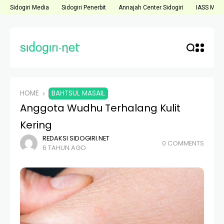
Sidogiri Media
Sidogiri Penerbit
Annajah Center Sidogiri
IASS Medi
HOME
BAHTSUL MASAIL
Anggota Wudhu Terhalang Kulit
Kering
REDAKSI SIDOGIRI.NET
0 COMMENTS
6 TAHUN AGO