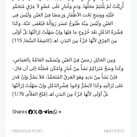
أُزِيْلَتْ لَمْ يَلْتَئِمْ مَحَلُّهَا، وَدَمٍ وَغُبَارٍ عَلَى عَضْوٍ لاَ عِرْقٍ مُتَجَمِّدٍ
عَلَيْهِ وَوَسَخٍ تَحْتَ الأظْفَارِ وَرَمَصًا فِيْ العَيْنِ وَلَيْسَ فِي
العَيْنِ وَلَيْسَ مِنْهُ طَبُوعٌ عَسَرَ زَوَالُهُ فَيُعْفَى عَنْهُ، وَكَذَا
قِشْرَةُ الدُمَّلٍ بَعْدَ خُرُوجِ مَا فِيْهَا وإنْ سَهُلَتْ إزَالَتُهَا بَلْ أوْلَى
مِنَ العِرْقِ لأنَّهَا جُزْءٌ مِنَ البَدَنِ. اهـ (كاشِفَةُ السَّجَا, 115).
وَمِنَ الحَائِلِ رَمَصٌ فِيْ العَيْنِ وَتُسَمِّيهِ العَامَّةُ بِالعَمَاصِ،
وَكَذاَ وَسَخٌ مُتَرَاكِمٌ نَشَأَ مِنْ غُبَارٍ وَاَمْكَنَ فَصْلُهُ-إلى أن قال-
فَإنْ نَشَأَ مِنْ بَدَنِهِ وَهَوَ العَرَقُ المُتَجَمَّدُ، فَلاَ يَضُرُّ وَإنْ قَدَرَ
عَلىَ إزَالَتِهِ وَكَذَا لاَيَضُرُّ وُجُودُ قِشْرِالدُمَّلِ وَإنْ سَهُلَتْ إزَالَتُهَا
بَلْ أوْلَى لأنَّهَا جُزْءٌ مِنَ البَدَنِ اهـ (فَتْحُ العَلاَّم, 1/76).
Shares:
PREVIOUS POST
NEXT POST