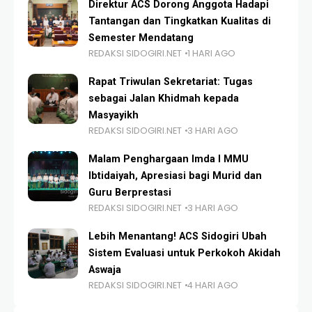
Direktur ACS Dorong Anggota Hadapi
Tantangan dan Tingkatkan Kualitas di
Semester Mendatang
REDAKSI SIDOGIRI.NET
1 HARI AGO
Rapat Triwulan Sekretariat: Tugas
sebagai Jalan Khidmah kepada
Masyayikh
REDAKSI SIDOGIRI.NET
3 HARI AGO
Malam Penghargaan Imda I MMU
Ibtidaiyah, Apresiasi bagi Murid dan
Guru Berprestasi
REDAKSI SIDOGIRI.NET
3 HARI AGO
Lebih Menantang! ACS Sidogiri Ubah
Sistem Evaluasi untuk Perkokoh Akidah
Aswaja
REDAKSI SIDOGIRI.NET
4 HARI AGO