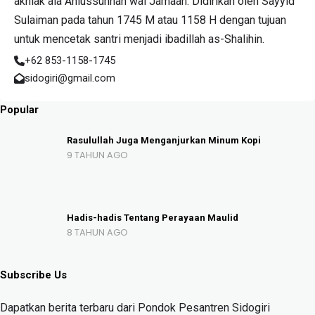
akhlak ala Ahlussunnah wal Jamaah. Didirikan oleh Sayyid
Sulaiman pada tahun 1745 M atau 1158 H dengan tujuan
untuk mencetak santri menjadi ibadillah as-Shalihin.
+62 853-1158-1745
sidogiri@gmail.com
Popular
Rasulullah Juga Menganjurkan Minum Kopi
9 TAHUN AGO
Hadis-hadis Tentang Perayaan Maulid
8 TAHUN AGO
Subscribe Us
Dapatkan berita terbaru dari Pondok Pesantren Sidogiri