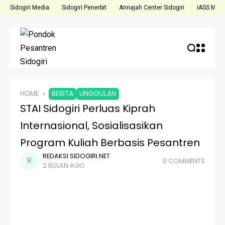
Sidogiri Media
Sidogiri Penerbit
Annajah Center Sidogiri
IASS Medi
HOME
BERITA
UNGGULAN
STAI Sidogiri Perluas Kiprah
Internasional, Sosialisasikan
Program Kuliah Berbasis Pesantren
REDAKSI SIDOGIRI.NET
0 COMMENTS
2 BULAN AGO