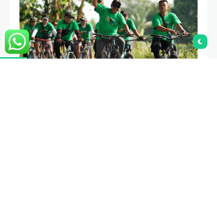
SigiGo! kembali mengadakan fun bike dalam rangka
menyambut Hari Santri Nasional 2022. terlihat para peserta
fun bike sedang menggowes sepedanya dengan
semangat
Titik start Fun Bike berada di lapangan Pondok
Pesantren Sidogiri. Peserta berangkat setelah
dilepas oleh H. Dewantoro, selaku anggota senior
SigiGo!.
Jumlah peserta Fun Bike kali ini terbatas untuk 1.500