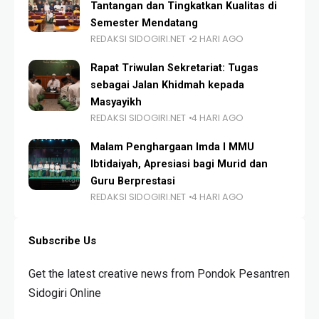
Tantangan dan Tingkatkan Kualitas di
Semester Mendatang
REDAKSI SIDOGIRI.NET
2 HARI AGO
Rapat Triwulan Sekretariat: Tugas
sebagai Jalan Khidmah kepada
Masyayikh
REDAKSI SIDOGIRI.NET
4 HARI AGO
Malam Penghargaan Imda I MMU
Ibtidaiyah, Apresiasi bagi Murid dan
Guru Berprestasi
REDAKSI SIDOGIRI.NET
4 HARI AGO
Subscribe Us
Get the latest creative news from Pondok Pesantren
Sidogiri Online