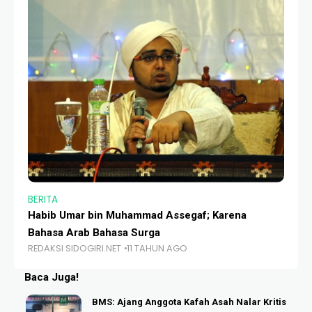
BERITA
BE
Habib Umar bin Muhammad Assegaf; Karena
St
Bahasa Arab Bahasa Surga
Mu
REDAKSI SIDOGIRI.NET
11 TAHUN AGO
RE
Baca Juga!
BMS: Ajang Anggota Kafah Asah Nalar Kritis