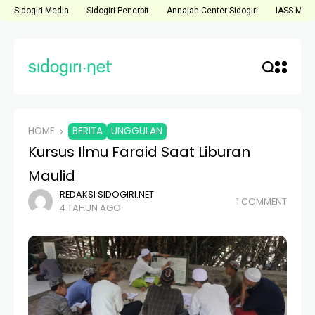
Sidogiri Media
Sidogiri Penerbit
Annajah Center Sidogiri
IASS Medi
HOME
BERITA
UNGGULAN
Kursus Ilmu Faraid Saat Liburan
Maulid
REDAKSI SIDOGIRI.NET
1 COMMENT
4 TAHUN AGO