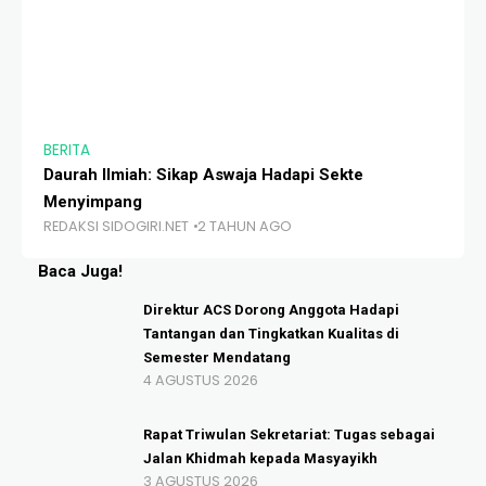
BERITA
BE
Daurah Ilmiah: Sikap Aswaja Hadapi Sekte
Ti
Menyimpang
Pe
REDAKSI SIDOGIRI.NET
2 TAHUN AGO
RE
Baca Juga!
Direktur ACS Dorong Anggota Hadapi
Tantangan dan Tingkatkan Kualitas di
Semester Mendatang
4 AGUSTUS 2026
Rapat Triwulan Sekretariat: Tugas sebagai
Jalan Khidmah kepada Masyayikh
3 AGUSTUS 2026