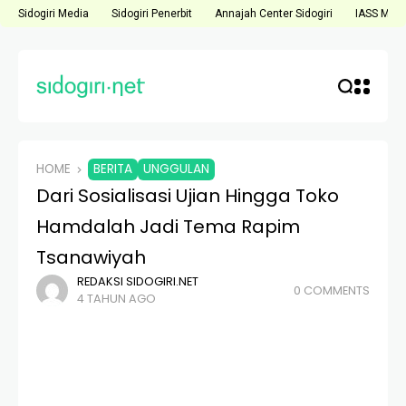
Sidogiri Media
Sidogiri Penerbit
Annajah Center Sidogiri
IASS Medi
HOME
BERITA
UNGGULAN
Dari Sosialisasi Ujian Hingga Toko
Hamdalah Jadi Tema Rapim
Tsanawiyah
REDAKSI SIDOGIRI.NET
0 COMMENTS
4 TAHUN AGO