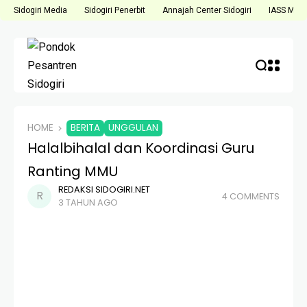
Sidogiri Media
Sidogiri Penerbit
Annajah Center Sidogiri
IASS Medi
HOME
BERITA
UNGGULAN
Halalbihalal dan Koordinasi Guru
Ranting MMU
REDAKSI SIDOGIRI.NET
4 COMMENTS
3 TAHUN AGO