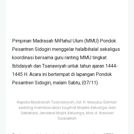
Pimpinan Madrasah Miftahul Ulum (MMU) Pondok
Pesantren Sidogiri menggelar halalbihalal sekaligus
koordinasi bersama guru ranting MMU tingkat
Ibtidaiyah dan Tsanawiyah untuk tahun ajaran 1444-
1445 H. Acara ini bertempat di lapangan Pondok
Pesantren Sidogiri, malam Sabtu, (07/11).
Kepala Madrasah Tsanawiyah, Ust. H. Masykur Dahlan
sedang membacakan taujihat Majelis Keluarga dari
Sekretaris Jenderal Majlis Keluarga, Mas d. Nawawi
Sadoellah