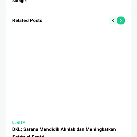
Sidogiri
Related Posts
BERITA
BE
DKL; Sarana Mendidik Akhlak dan Meningkatkan
Kl