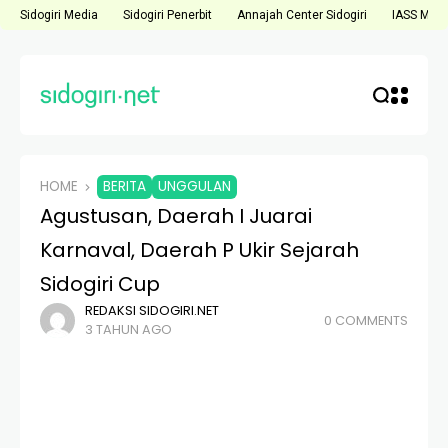
Sidogiri Media
Sidogiri Penerbit
Annajah Center Sidogiri
IASS Medi
HOME
BERITA
UNGGULAN
Agustusan, Daerah I Juarai
Karnaval, Daerah P Ukir Sejarah
Sidogiri Cup
REDAKSI SIDOGIRI.NET
0 COMMENTS
3 TAHUN AGO