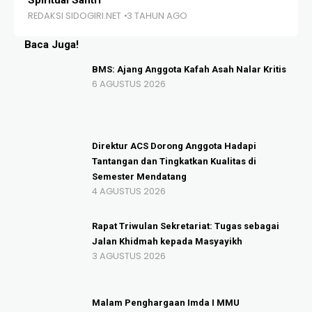
Spiritual Santri
Be
REDAKSI SIDOGIRI.NET
3 TAHUN AGO
RE
Baca Juga!
BMS: Ajang Anggota Kafah Asah Nalar Kritis
6 AGUSTUS 2026
Direktur ACS Dorong Anggota Hadapi
Tantangan dan Tingkatkan Kualitas di
Semester Mendatang
4 AGUSTUS 2026
Rapat Triwulan Sekretariat: Tugas sebagai
Jalan Khidmah kepada Masyayikh
3 AGUSTUS 2026
Malam Penghargaan Imda I MMU