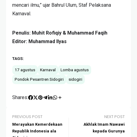
mencari ilmu,” ujar Bahrul Ulum, Staf Pelaksana
Karnaval.
Penulis: Muhit Rofiqiy & Muhammad Faqih
Editor: Muhammad Ilyas
TAGS:
17 agustus
Karnaval
Lomba agustus
Pondok Pesantren Sidogiri
sidogiri
Shares:
PREVIOUS POST
NEXT POST
Merayakan Kemerdekaan
Akhlak Imam Nawawi
Republik Indonesia ala
kepada Gurunya