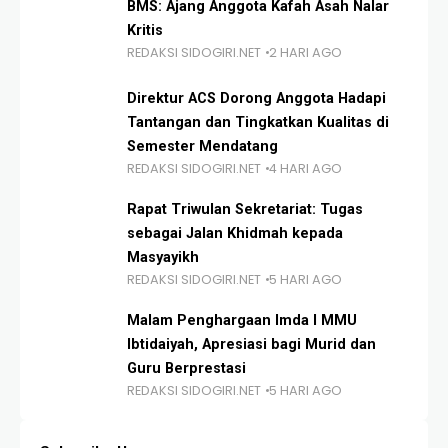
BMS: Ajang Anggota Kafah Asah Nalar
Kritis
REDAKSI SIDOGIRI.NET
2 HARI AGO
Direktur ACS Dorong Anggota Hadapi
Tantangan dan Tingkatkan Kualitas di
Semester Mendatang
REDAKSI SIDOGIRI.NET
4 HARI AGO
Rapat Triwulan Sekretariat: Tugas
sebagai Jalan Khidmah kepada
Masyayikh
REDAKSI SIDOGIRI.NET
5 HARI AGO
Malam Penghargaan Imda I MMU
Ibtidaiyah, Apresiasi bagi Murid dan
Guru Berprestasi
REDAKSI SIDOGIRI.NET
5 HARI AGO