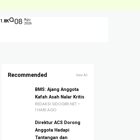
08
Agu
1.8K
2026
Recommended
View All
BMS: Ajang Anggota
Kafah Asah Nalar Kritis
REDAKSI SIDOGIRI.NET
1 HARI AGO
Direktur ACS Dorong
Anggota Hadapi
Tantangan dan