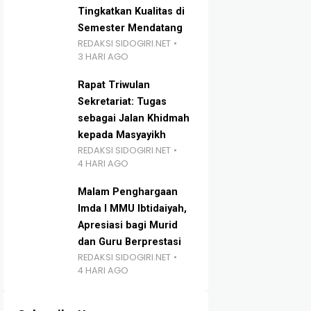
Tingkatkan Kualitas di
Semester Mendatang
REDAKSI SIDOGIRI.NET
3 HARI AGO
Rapat Triwulan
Sekretariat: Tugas
sebagai Jalan Khidmah
kepada Masyayikh
REDAKSI SIDOGIRI.NET
4 HARI AGO
Malam Penghargaan
Imda I MMU Ibtidaiyah,
Apresiasi bagi Murid
dan Guru Berprestasi
REDAKSI SIDOGIRI.NET
4 HARI AGO