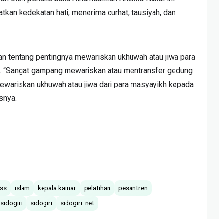
tkan kedekatan hati, menerima curhat, tausiyah, dan
kan tentang pentingnya mewariskan ukhuwah atau jiwa para
. “Sangat gampang mewariskan atau mentransfer gedung
mewariskan ukhuwah atau jiwa dari para masyayikh kepada
snya.
ass
islam
kepala kamar
pelatihan
pesantren
 sidogiri
sidogiri
sidogiri. net