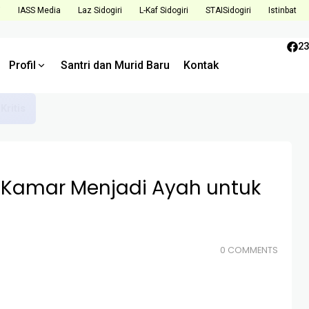
i
IASS Media
Laz Sidogiri
L-Kaf Sidogiri
STAISidogiri
Istinbat
23
Profil
Santri dan Murid Baru
Kontak
Tantangan dan Tingkatkan Kualitas di Semester Mendatang
a Kamar Menjadi Ayah untuk
0 COMMENTS