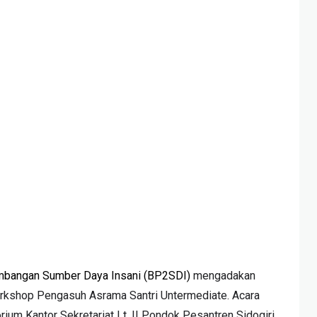
mbangan Sumber Daya Insani (BP2SDI)
mengadakan
rkshop Pengasuh Asrama Santri Untermediate. Acara
ium Kantor Sekretariat Lt. II Pondok Pesantren Sidogiri