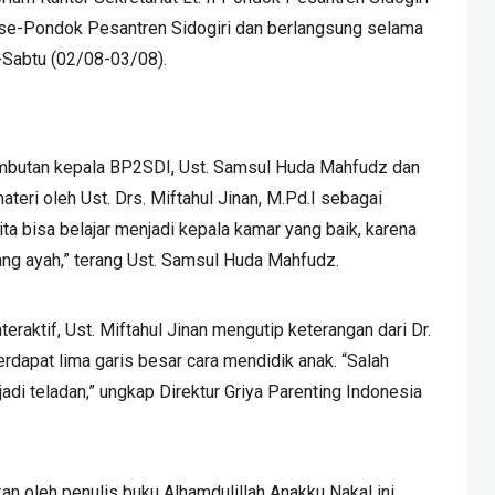
ar se-Pondok Pesantren Sidogiri dan berlangsung selama
Sabtu (02/08-03/08).
sambutan kepala BP2SDI, Ust. Samsul Huda Mahfudz dan
ateri oleh Ust. Drs. Miftahul Jinan, M.Pd.I sebagai
kita bisa belajar menjadi kepala kamar yang baik, karena
ang ayah,” terang Ust. Samsul Huda Mahfudz.
aktif, Ust. Miftahul Jinan mengutip keterangan dari Dr.
rdapat lima garis besar cara mendidik anak. “Salah
di teladan,” ungkap Direktur Griya Parenting Indonesia
n oleh penulis buku Alhamdulillah Anakku Nakal ini