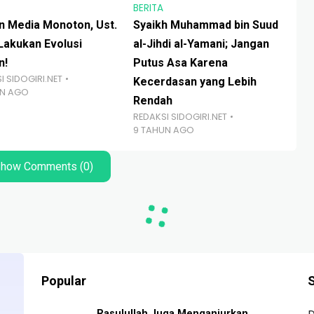
BERITA
BER
 Media Monoton, Ust.
Syaikh Muhammad bin Suud
Ket
 Lakukan Evolusi
al-Jihdi al-Yamani; Jangan
da
RED
n!
Putus Asa Karena
2 
I SIDOGIRI.NET
Kecerdasan yang Lebih
UN AGO
Rendah
REDAKSI SIDOGIRI.NET
9 TAHUN AGO
how Comments (0)
Popular
S
Rasulullah Juga Menganjurkan