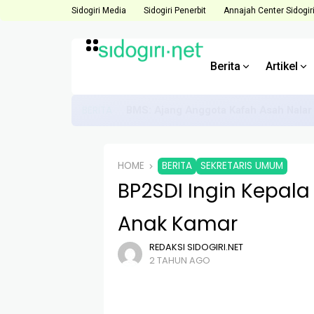
Sidogiri Media
Sidogiri Penerbit
Annajah Center Sidogir
Berita
Artikel
BERITA
Direktur ACS Dorong Anggota Hadapi 
HOME
BERITA
SEKRETARIS UMUM
BP2SDI Ingin Kepal
Anak Kamar
REDAKSI SIDOGIRI.NET
2 TAHUN AGO