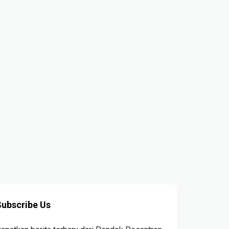
ITA
BERITA
ua I Lantik Panitia Imni
63 Asisten Pelatih akan
n Ujian Wisuda
Latih Pencak Silat dan
AKSI SIDOGIRI.NET
Panahan di Sidogiri
TAHUN AGO
REDAKSI SIDOGIRI.NET
2 TAHUN AGO
ubscribe Us