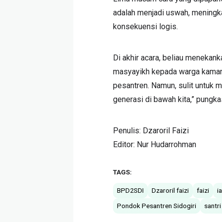
adalah menjadi uswah, meningka
konsekuensi logis.
Di akhir acara, beliau menekan
masyayikh kepada warga kamar
pesantren. Namun, sulit untuk 
generasi di bawah kita,” pungka
Penulis: Dzaroril Faizi
Editor: Nur Hudarrohman
TAGS:
BPD2SDI
Dzaroril faizi
faizi
i
Pondok Pesantren Sidogiri
santri