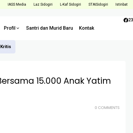
i
IASS Media
Laz Sidogiri
L-Kaf Sidogiri
STAISidogiri
Istinbat
23
Profil
Santri dan Murid Baru
Kontak
Kritis
ersama 15.000 Anak Yatim
0 COMMENTS