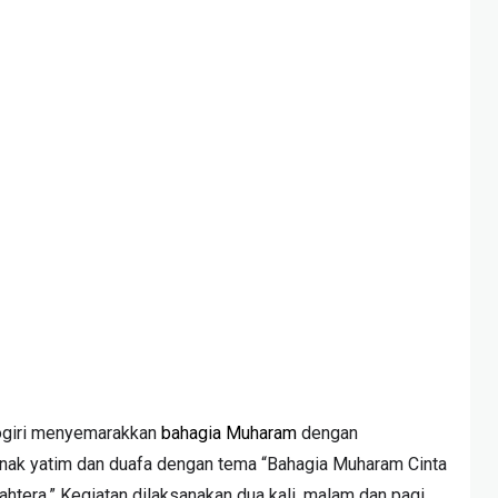
ogiri menyemarakkan
bahagia Muharam
dengan
ak yatim dan duafa dengan tema “Bahagia Muharam Cinta
htera.” Kegiatan dilaksanakan dua kali, malam dan pagi,