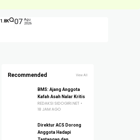
07
Agu
1.8K
2026
Recommended
View All
BMS: Ajang Anggota
Kafah Asah Nalar Kritis
REDAKSI SIDOGIRI.NET
18 JAM AGO
Direktur ACS Dorong
Anggota Hadapi
Tantangan dan