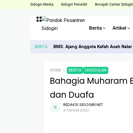
Sidogiri Media
Sidogiri Penerbit
Annajah Center Sidogir
Berita
Artikel
BERITA
BMS: Ajang Anggota Kafah Asah Nalar 
HOME
BERITA
UNGGULAN
Bahagia Muharam B
dan Duafa
REDAKSI SIDOGIRI.NET
4 TAHUN AGO