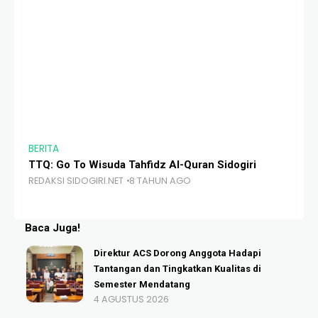
BERITA
BE
TTQ: Go To Wisuda Tahfidz Al-Quran Sidogiri
Pe
REDAKSI SIDOGIRI.NET
8 TAHUN AGO
RE
Baca Juga!
Direktur ACS Dorong Anggota Hadapi
Tantangan dan Tingkatkan Kualitas di
Semester Mendatang
4 AGUSTUS 2026