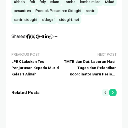
Ahbab
foli
foly
islam
Lomba
lomba milad
Milad
pesantren
Pondok Pesantren Sidogiri
santri
santri sidogiri
sidogiri
sidogiri. net
Shares:
PREVIOUS POST
NEXT POST
LPBK Lakukan Tes
TMTB dan Dai: Laporan Hasil
Penjurusan Kepada Murid
Tugas dan Pelantikan
Kelas 1 Aliyah
Koordinator Baru Periode
1446-1448 H
Related Posts