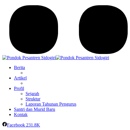
Berita
Artikel
Profil
Sejarah
Struktur
Laporan Tahunan Pengurus
Santri dan Murid Baru
Kontak
Facebook
231.8K