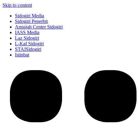
Skip to content
Sidogiri Media
Sidogiri Penerbit
Annajah Center Sidogiri
IASS Media
Laz Sidogiri
L-Kaf Sidogiri
STAISidogiri
Istinbat