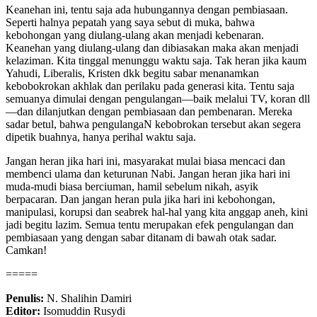
Keanehan ini, tentu saja ada hubungannya dengan pembiasaan.
Seperti halnya pepatah yang saya sebut di muka, bahwa
kebohongan yang diulang-ulang akan menjadi kebenaran.
Keanehan yang diulang-ulang dan dibiasakan maka akan menjadi
kelaziman. Kita tinggal menunggu waktu saja. Tak heran jika kaum
Yahudi, Liberalis, Kristen dkk begitu sabar menanamkan
kebobokrokan akhlak dan perilaku pada generasi kita. Tentu saja
semuanya dimulai dengan pengulangan—baik melalui TV, koran dll
—dan dilanjutkan dengan pembiasaan dan pembenaran. Mereka
sadar betul, bahwa pengulangaN kebobrokan tersebut akan segera
dipetik buahnya, hanya perihal waktu saja.
Jangan heran jika hari ini, masyarakat mulai biasa mencaci dan
membenci ulama dan keturunan Nabi. Jangan heran jika hari ini
muda-mudi biasa berciuman, hamil sebelum nikah, asyik
berpacaran. Dan jangan heran pula jika hari ini kebohongan,
manipulasi, korupsi dan seabrek hal-hal yang kita anggap aneh, kini
jadi begitu lazim. Semua tentu merupakan efek pengulangan dan
pembiasaan yang dengan sabar ditanam di bawah otak sadar.
Camkan!
=====
Penulis:
N. Shalihin Damiri
Editor:
Isomuddin Rusydi