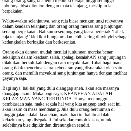
orang-orang, sang raja tentu memiliki derajat tinggi sehingga
tubuhnya bisa ditonton dengan mata telanjang, meskipun ia
berpakaian.
Waktu-waktu selanjutnya, sang raja biasa mengunjungi rakyatnya
dalam keadaan telanjang dan orang-orang merasa sang junjungan
sedang berpakaian. Bahkan seseorang yang biasa berteriak ‘Lihat,
raja telanjang!’ kini ikut bungkam dan lebih sering dinyinyiri sebagai
kedangkalan berlogika dan berkesenian.
Orang akan dengan mudah menilai junjungan mereka benar,
sekalipun dalam keadaan salah, apalagi kesalahAN sang junjungan
dilakukan berkali-kali dengan cara meyakinkan. Lihat bagaimana
orang tidak menerima suara kebenaran yang disuarakan oleh satu
orang, dan memilih meyakini sang junjungan hanya dengan melihat
gayanya saja.
Bagi saya, hal-hal yang dulu dianggap aneh, akan ada masanya
dianggap lazim. Maka bagi saya, KEANEHAN ADALAH
KELAZIMAN YANG TERTUNDA. Hanya menunggu
pembiasaan saja, maka segala hal yang kita anggap aneh saat ini,
akan lazim di masa mendatang. Jika dulu orang berciuman di
pinggir jalan adalah keanehan, maka hari ini hal itu adalah
kelaziman yang disepakati. Ini sekadar contoh kasus, untuk
selebihnya bisa dipikir dan direnungkan sendiri.