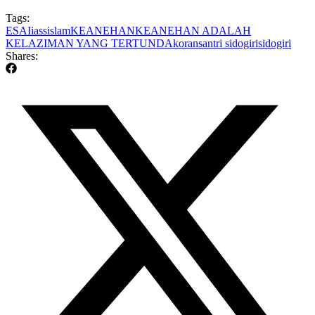
Tags:
ESAI
iass
islam
KEANEHAN
KEANEHAN ADALAH
KELAZIMAN YANG TERTUNDA
koran
santri sidogiri
sidogiri
Shares: