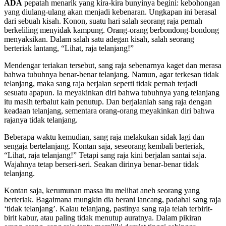
ADA
pepatah menarik yang kira-kira bunyinya begini: kebohongan
yang diulang-ulang akan menjadi kebenaran. Ungkapan ini berasal
dari sebuah kisah. Konon, suatu hari salah seorang raja pernah
berkeliling menyidak kampung. Orang-orang berbondong-bondong
menyaksikan. Dalam salah satu adegan kisah, salah seorang
berteriak lantang, “Lihat, raja telanjang!”
Mendengar teriakan tersebut, sang raja sebenarnya kaget dan merasa
bahwa tubuhnya benar-benar telanjang. Namun, agar terkesan tidak
telanjang, maka sang raja berjalan seperti tidak pernah terjadi
sesuatu apapun. Ia meyakinkan diri bahwa tubuhnya yang telanjang
itu masih terbalut kain penutup. Dan berjalanlah sang raja dengan
keadaan telanjang, sementara orang-orang meyakinkan diri bahwa
rajanya tidak telanjang.
Beberapa waktu kemudian, sang raja melakukan sidak lagi dan
sengaja bertelanjang. Kontan saja, seseorang kembali berteriak,
“Lihat, raja telanjang!” Tetapi sang raja kini berjalan santai saja.
Wajahnya tetap berseri-seri. Seakan dirinya benar-benar tidak
telanjang.
Kontan saja, kerumunan massa itu melihat aneh seorang yang
berteriak. Bagaimana mungkin dia berani lancang, padahal sang raja
‘tidak telanjang’. Kalau telanjang, pastinya sang raja telah terbirit-
birit kabur, atau paling tidak menutup auratnya. Dalam pikiran