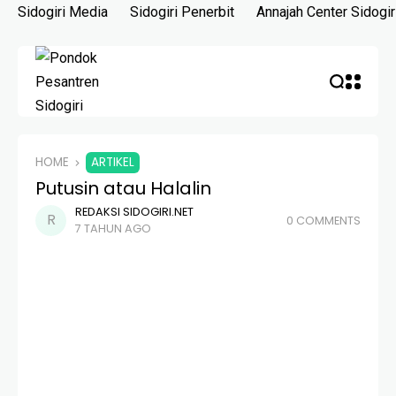
Skip
Sidogiri Media
Sidogiri Penerbit
Annajah Center Sidogir
to
content
HOME
ARTIKEL
Putusin atau Halalin
REDAKSI SIDOGIRI.NET
0 COMMENTS
7 TAHUN AGO