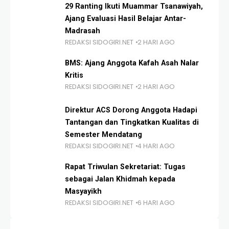
29 Ranting Ikuti Muammar Tsanawiyah,
Ajang Evaluasi Hasil Belajar Antar-
Madrasah
REDAKSI SIDOGIRI.NET
2 HARI AGO
BMS: Ajang Anggota Kafah Asah Nalar
Kritis
REDAKSI SIDOGIRI.NET
2 HARI AGO
Direktur ACS Dorong Anggota Hadapi
Tantangan dan Tingkatkan Kualitas di
Semester Mendatang
REDAKSI SIDOGIRI.NET
4 HARI AGO
Rapat Triwulan Sekretariat: Tugas
sebagai Jalan Khidmah kepada
Masyayikh
REDAKSI SIDOGIRI.NET
6 HARI AGO