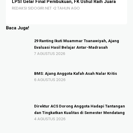
LPSI Gelar Final Pembukuan, FK Ushul Raih Juara
Festi
REDAKSI SIDOGIRI.NET
2 TAHUN AGO
Juara
REDAK
Baca Juga!
29 Ranting Ikuti Muammar Tsanawiyah, Ajang
Evaluasi Hasil Belajar Antar-Madrasah
7 AGUSTUS 2026
BMS: Ajang Anggota Kafah Asah Nalar Kritis
6 AGUSTUS 2026
Direktur ACS Dorong Anggota Hadapi Tantangan
dan Tingkatkan Kualitas di Semester Mendatang
4 AGUSTUS 2026