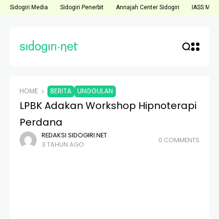
Sidogiri Media
Sidogiri Penerbit
Annajah Center Sidogiri
IASS Medi
HOME
BERITA
UNGGULAN
LPBK Adakan Workshop Hipnoterapi
Perdana
REDAKSI SIDOGIRI.NET
0 COMMENTS
3 TAHUN AGO