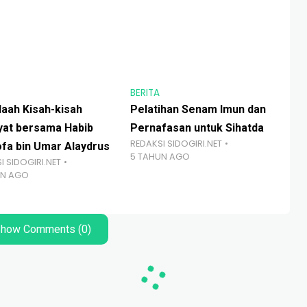
BERITA
BER
aah Kisah-kisah
Pelatihan Senam Imun dan
Ba
liyat bersama Habib
Pernafasan untuk Sihatda
69
REDAKSI SIDOGIRI.NET
fa bin Umar Alaydrus
Vis
5 TAHUN AGO
I SIDOGIRI.NET
RED
UN AGO
1 T
how Comments (0)