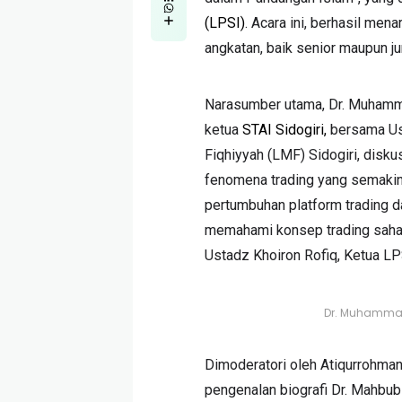
(LPSI)
. Acara ini, berhasil men
angkatan, baik senior maupun jun
Narasumber utama, Dr. Muhamma
ketua
STAI Sidogiri,
bersama Ust
Fiqhiyyah (LMF) Sidogiri, disku
fenomena trading yang semakin 
pertumbuhan platform trading da
memahami konsep trading saham
Ustadz Khoiron Rofiq, Ketua LP
Dr. Muhammad
Dimoderatori oleh Atiqurrohman
pengenalan biografi Dr. Mahbubi