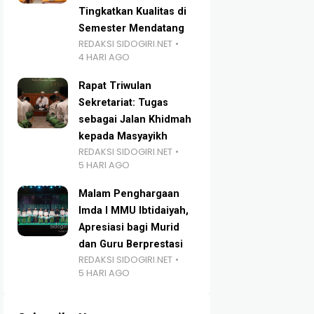
Tingkatkan Kualitas di
Semester Mendatang
REDAKSI SIDOGIRI.NET
4 HARI AGO
Rapat Triwulan
Sekretariat: Tugas
sebagai Jalan Khidmah
kepada Masyayikh
REDAKSI SIDOGIRI.NET
5 HARI AGO
Malam Penghargaan
Imda I MMU Ibtidaiyah,
Apresiasi bagi Murid
dan Guru Berprestasi
REDAKSI SIDOGIRI.NET
5 HARI AGO