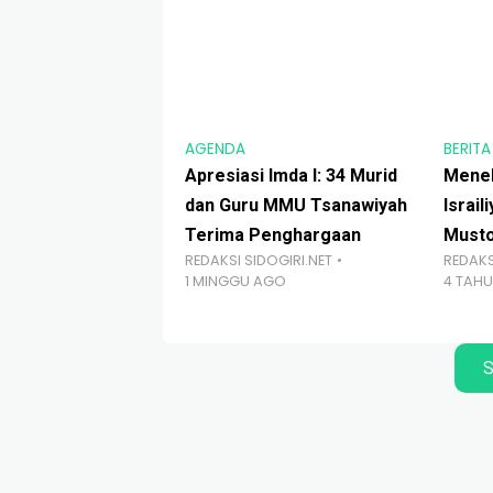
AGENDA
BERITA
Apresiasi Imda I: 34 Murid
Menel
dan Guru MMU Tsanawiyah
Israi
Terima Penghargaan
Musto
REDAKSI SIDOGIRI.NET
REDAKS
1 MINGGU AGO
4 TAH
S