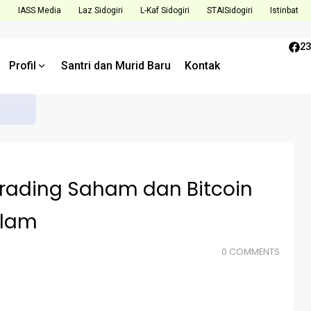
i
IASS Media
Laz Sidogiri
L-Kaf Sidogiri
STAISidogiri
Istinbat
23
Profil
Santri dan Murid Baru
Kontak
Tantangan dan Tingkatkan Kualitas di Semester Mendatang
 Trading Saham dan Bitcoin
slam
0 COMMENTS