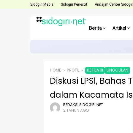
Sidogiri Media
Sidogiri Penerbit
Annajah Center Sidogir
Berita
Artikel
BERITA
Direktur ACS Dorong Anggota Hadapi 
HOME
PROFIL
KETUA III
UNGGULAN
Diskusi LPSl, Bahas
dalam Kacamata I
REDAKSI SIDOGIRI.NET
2 TAHUN AGO