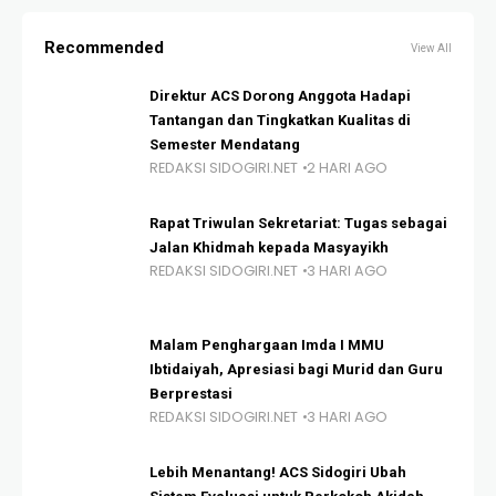
Recommended
View All
Direktur ACS Dorong Anggota Hadapi
Tantangan dan Tingkatkan Kualitas di
Semester Mendatang
REDAKSI SIDOGIRI.NET
2 HARI AGO
Rapat Triwulan Sekretariat: Tugas sebagai
Jalan Khidmah kepada Masyayikh
REDAKSI SIDOGIRI.NET
3 HARI AGO
Malam Penghargaan Imda I MMU
Ibtidaiyah, Apresiasi bagi Murid dan Guru
Berprestasi
REDAKSI SIDOGIRI.NET
3 HARI AGO
Lebih Menantang! ACS Sidogiri Ubah