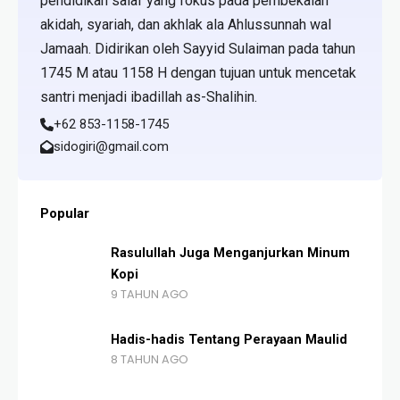
pendidikan salaf yang fokus pada pembekalan
akidah, syariah, dan akhlak ala Ahlussunnah wal
Jamaah. Didirikan oleh Sayyid Sulaiman pada tahun
1745 M atau 1158 H dengan tujuan untuk mencetak
santri menjadi ibadillah as-Shalihin.
+62 853-1158-1745
sidogiri@gmail.com
Popular
Rasulullah Juga Menganjurkan Minum
Kopi
9 TAHUN AGO
Hadis-hadis Tentang Perayaan Maulid
8 TAHUN AGO