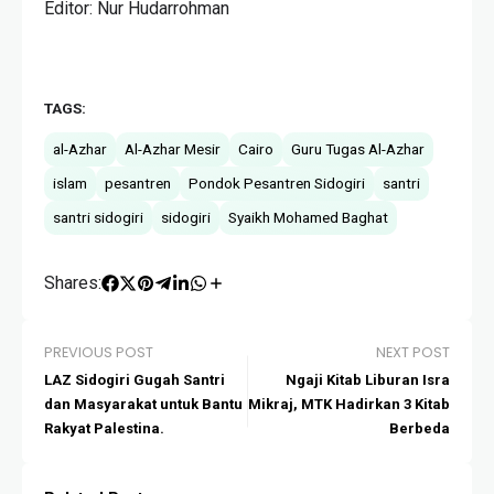
Editor: Nur Hudarrohman
TAGS:
al-Azhar
Al-Azhar Mesir
Cairo
Guru Tugas Al-Azhar
islam
pesantren
Pondok Pesantren Sidogiri
santri
santri sidogiri
sidogiri
Syaikh Mohamed Baghat
Shares:
PREVIOUS POST
NEXT POST
LAZ Sidogiri Gugah Santri
Ngaji Kitab Liburan Isra
dan Masyarakat untuk Bantu
Mikraj, MTK Hadirkan 3 Kitab
Rakyat Palestina.
Berbeda