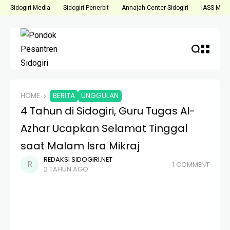
Sidogiri Media
Sidogiri Penerbit
Annajah Center Sidogiri
IASS Medi
HOME
BERITA
UNGGULAN
4 Tahun di Sidogiri, Guru Tugas Al-
Azhar Ucapkan Selamat Tinggal
saat Malam Isra Mikraj
REDAKSI SIDOGIRI.NET
1 COMMENT
2 TAHUN AGO