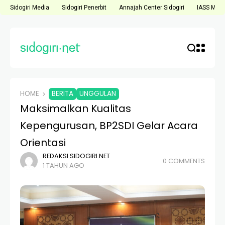
Sidogiri Media
Sidogiri Penerbit
Annajah Center Sidogiri
IASS Medi
HOME
BERITA
UNGGULAN
Maksimalkan Kualitas
Kepengurusan, BP2SDI Gelar Acara
Orientasi
REDAKSI SIDOGIRI.NET
0 COMMENTS
1 TAHUN AGO