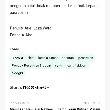
pengurus untuk tidak memberi tindakan fisik kepada
para santri.
Penulis: Ariel Laza Wardi
Editor: A. Kholil
TAGS:
BP2SDI
islam
kepala kamar
orientasi
pesantren
Pondok Pesantren Sidogiri
santri
santri sidogiri
sidogiri
Shares:
PREVIOUS POST
NEXT POST
Mauidzah Haul Kiai Nawawi,
Pembukaan Rutinan Malam