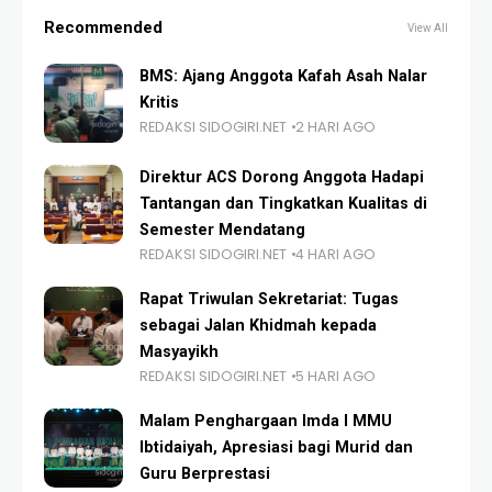
Recommended
View All
BMS: Ajang Anggota Kafah Asah Nalar
Kritis
REDAKSI SIDOGIRI.NET
2 HARI AGO
Direktur ACS Dorong Anggota Hadapi
Tantangan dan Tingkatkan Kualitas di
Semester Mendatang
REDAKSI SIDOGIRI.NET
4 HARI AGO
Rapat Triwulan Sekretariat: Tugas
sebagai Jalan Khidmah kepada
Masyayikh
REDAKSI SIDOGIRI.NET
5 HARI AGO
Malam Penghargaan Imda I MMU
Ibtidaiyah, Apresiasi bagi Murid dan
Guru Berprestasi