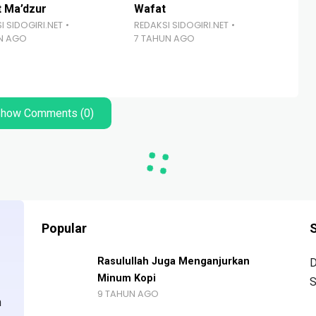
t Ma’dzur
Wafat
Ko
I SIDOGIRI.NET
REDAKSI SIDOGIRI.NET
Ma
UN AGO
7 TAHUN AGO
Ta
RED
4 B
how Comments (0)
Popular
S
Rasulullah Juga Menganjurkan
D
Minum Kopi
S
9 TAHUN AGO
n