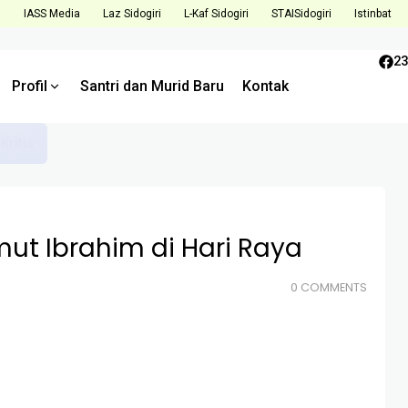
i
IASS Media
Laz Sidogiri
L-Kaf Sidogiri
STAISidogiri
Istinbat
23
Profil
Santri dan Murid Baru
Kontak
Tantangan dan Tingkatkan Kualitas di Semester Mendatang
ut Ibrahim di Hari Raya
0 COMMENTS