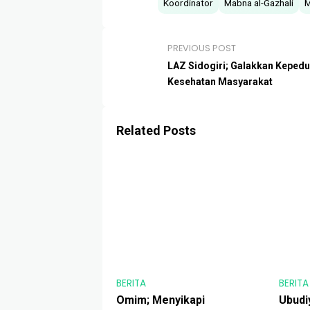
Koordinator
Mabna al-Gazhali
M
PREVIOUS POST
LAZ Sidogiri; Galakkan Kepedu
Kesehatan Masyarakat
Related Posts
BERITA
BERITA
Omim; Menyikapi
Ubudi