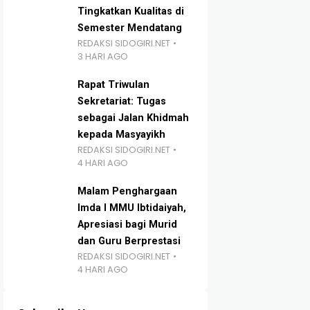
Tingkatkan Kualitas di
Semester Mendatang
REDAKSI SIDOGIRI.NET
3 HARI AGO
Rapat Triwulan
Sekretariat: Tugas
sebagai Jalan Khidmah
kepada Masyayikh
REDAKSI SIDOGIRI.NET
4 HARI AGO
Malam Penghargaan
Imda I MMU Ibtidaiyah,
Apresiasi bagi Murid
dan Guru Berprestasi
REDAKSI SIDOGIRI.NET
4 HARI AGO