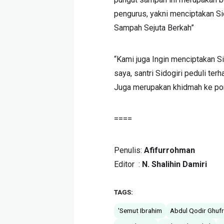
pengurus, yakni menciptakan Sid
Sampah Sejuta Berkah”
“Kami juga Ingin menciptakan S
saya, santri Sidogiri peduli te
Juga merupakan khidmah ke pondo
====
Penulis:
Afifurrohman
Editor :
N. Shalihin Damiri
TAGS:
'Semut Ibrahim
Abdul Qodir Ghuf