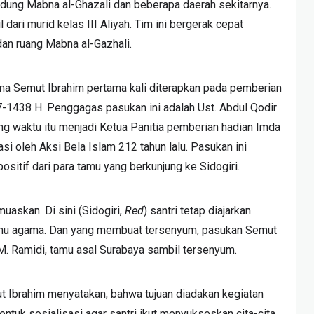
dung Mabna al-Ghazali dan beberapa daerah sekitarnya.
dari murid kelas III Aliyah. Tim ini bergerak cepat
n ruang Mabna al-Gazhali.
 Semut Ibrahim pertama kali diterapkan pada pemberian
37-1438 H. Penggagas pasukan ini adalah Ust. Abdul Qodir
g waktu itu menjadi Ketua Panitia pemberian hadian Imda
rasi oleh Aksi Bela Islam 212 tahun lalu. Pasukan ini
itif dari para tamu yang berkunjung ke Sidogiri.
uaskan. Di sini (Sidogiri,
Red
) santri tetap diajarkan
 ilmu agama. Dan yang membuat tersenyum, pasukan Semut
 M. Ramidi, tamu asal Surabaya sambil tersenyum.
t Ibrahim menyatakan, bahwa tujuan diadakan kegiatan
ntuk sosialisasi agar santri ikut menyukseskan cita-cita