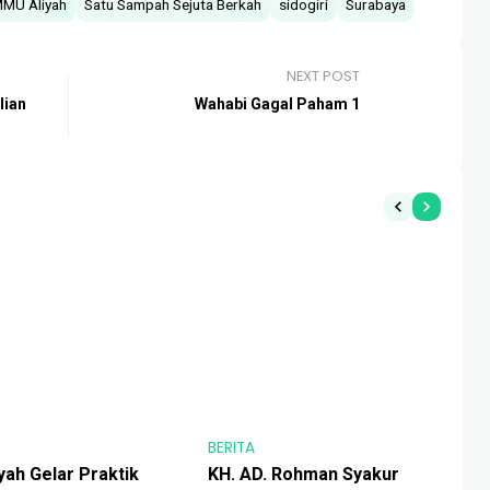
MU Aliyah
Satu Sampah Sejuta Berkah
sidogiri
Surabaya
NEXT POST
lian
Wahabi Gagal Paham 1
BERITA
BER
yah Gelar Praktik
KH. AD. Rohman Syakur
TT