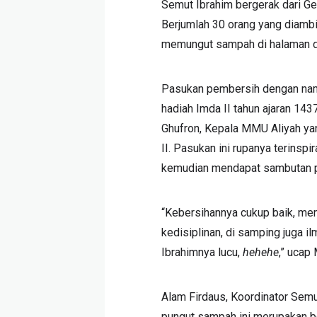
Semut Ibrahim bergerak dari Ge
Berjumlah 30 orang yang diambil 
memungut sampah di halaman da
Pasukan pembersih dengan nama
hadiah Imda II tahun ajaran 14
Ghufron, Kepala MMU Aliyah yan
II. Pasukan ini rupanya terinspi
kemudian mendapat sambutan pos
“Kebersihannya cukup baik, mem
kedisiplinan, di samping juga
Ibrahimnya lucu,
hehehe
,” ucap
Alam Firdaus, Koordinator Semu
pungut sampah ini merupakan be