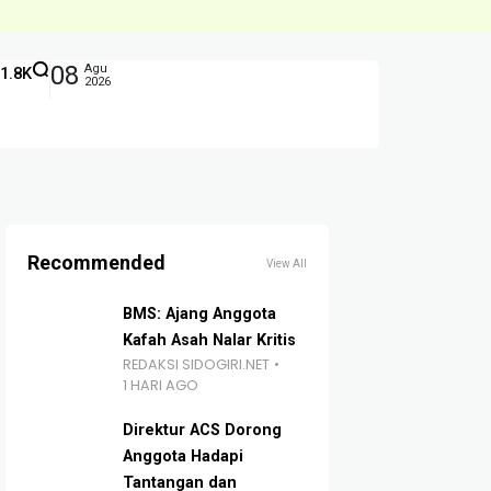
08
Agu
1.8K
2026
Recommended
View All
BMS: Ajang Anggota
Kafah Asah Nalar Kritis
REDAKSI SIDOGIRI.NET
1 HARI AGO
Direktur ACS Dorong
Anggota Hadapi
Tantangan dan