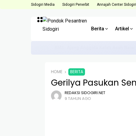
Sidogiri Media
Sidogiri Penerbit
Annajah Center Sidogir
Berita
Artikel
BERITA
Direktur ACS Dorong Anggota Hadapi 
HOME
BERITA
Gerilya Pasukan Sem
REDAKSI SIDOGIRI.NET
9 TAHUN AGO