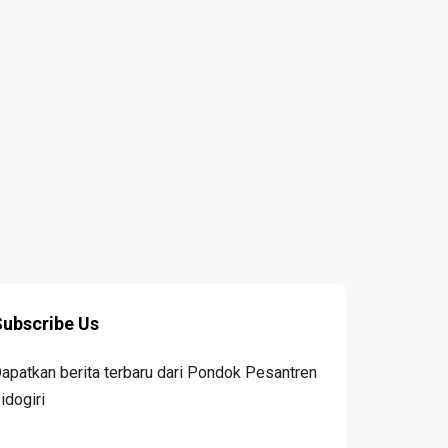
ordinasi Perdana,
dengan Ijazah Maulid
REDAKSI SIDOGIRI.NET
tangkan Persiapan KBM
5 TAHUN AGO
hun Ajaran Baru
AKSI SIDOGIRI.NET
ULAN AGO
ubscribe Us
apatkan berita terbaru dari Pondok Pesantren
idogiri